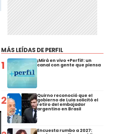
MÁS LEÍDAS DE PERFIL
¡Mirá en vivo +Perfil!: un
1
canal con gente que piensa
Quirno reconoció que el
2
gobierno de Lula solicitó el
retiro del embajador
argentino en Brasil
Encuesta rumbo a 2027: