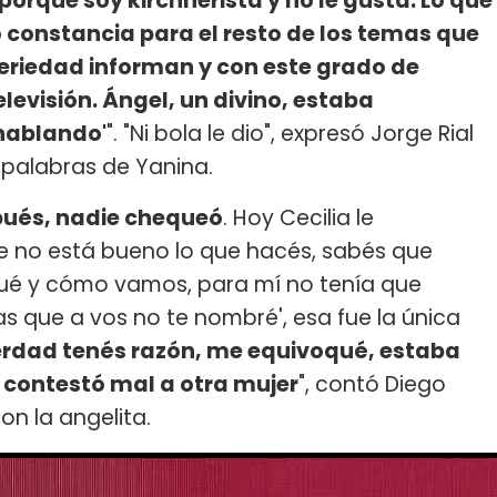
porque soy kirchnerista y no le gusta. Lo que
o constancia para el resto de los temas que
seriedad informan y con este grado de
evisión. Ángel, un divino, estaba
 hablando'
". "Ni bola le dio", expresó Jorge Rial
s palabras de Yanina.
spués, nadie chequeó
. Hoy Cecilia le
que no está bueno lo que hacés, sabés que
r qué y cómo vamos, para mí no tenía que
tas que a vos no te nombré', esa fue la única
 verdad tenés razón, me equivoqué, estaba
e contestó mal a otra mujer
", contó Diego
on la angelita.