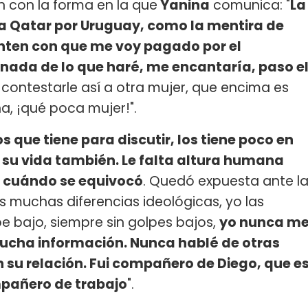
 con la forma en la que
Yanina
comunica: "
La
 a Qatar por Uruguay, como la mentira de
nten con que me voy pagado por el
nada de lo que haré, me encantaría, paso e
 contestarle así a otra mujer, que encima es
a, ¡qué poca mujer!".
s que tiene para discutir, los tiene poco en
 su vida también. Le falta altura humana
r cuándo se equivocó
. Quedó expuesta ante l
s muchas diferencias ideológicas, yo las
pe bajo, siempre sin golpes bajos,
yo nunca m
mucha información. Nunca hablé de otras
n su relación. Fui compañero de Diego, que e
mpañero de trabajo
".