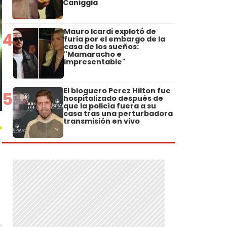
Caniggia
Mauro Icardi explotó de
4
furia por el embargo de la
casa de los sueños:
"Mamaracho e
impresentable"
El bloguero Perez Hilton fue
5
hospitalizado después de
que la policía fuera a su
casa tras una perturbadora
transmisión en vivo