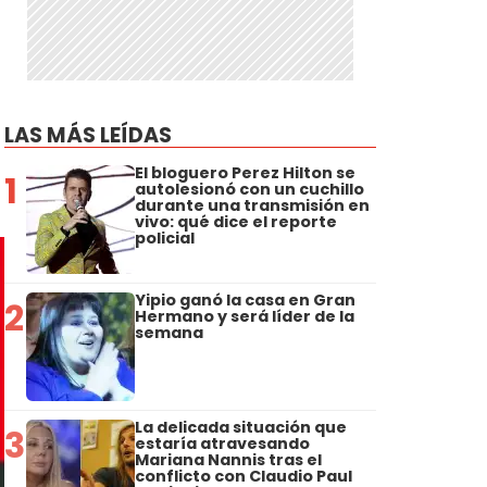
LAS MÁS LEÍDAS
El bloguero Perez Hilton se
1
autolesionó con un cuchillo
durante una transmisión en
vivo: qué dice el reporte
policial
Yipio ganó la casa en Gran
2
Hermano y será líder de la
semana
La delicada situación que
3
estaría atravesando
Mariana Nannis tras el
conflicto con Claudio Paul