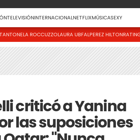
ÓN
TELEVISIÓN
INTERNACIONAL
NETFLIX
MÚSICA
SEXY
T
ANTONELA ROCCUZZO
LAURA UBFAL
PEREZ HILTON
RATIN
li criticó a Yanina
or las suposiciones
a Qatar: "Nunca