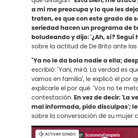
que divulgan: "
Está bien, me ataca 
a mí me preocupa y lo que les dej
traten, es que con este grado de 
seriedad hacen un programa de tel
boludeando y dijo: '¿Ah, sí? Seguí
sobre la actitud de De Brito ante la
"
Ya no le da bola nadie a ella; de
escribió: 'Yani, mirá. La verdad es 
vamos en familia', le explicó el po
explicarle el por qué. 'Vos no te me
contestación.
En vez de decir: 'La
mal informada, pido disculpas'; l
sobre la conversación de su mujer c