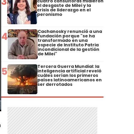
3
cuatro consultoras midieron
el desgaste de Milei y la
crisis de liderazgo en el
peronismo
Cachanosky renunció a una
4
fundación porque "se ha
transformado en una
especie de Instituto Patria
incondicional de la gestión
de Milei"
Tercera Guerra Mundial: la
5
inteligencia artificial reveló
cuáles serían los primeros
países latinoamericanos en
ser derrotados
n