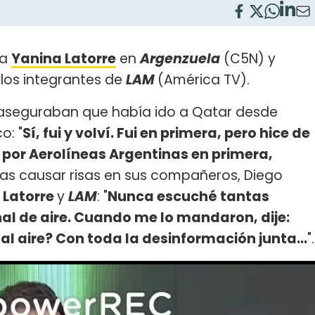
 a
Yanina Latorre
en
Argenzuela
(C5N) y
 los integrantes de
LAM
(América TV).
e aseguraban que había ido a Qatar desde
o: "
Sí, fui y volví. Fui en primera, pero hice de
, por Aerolíneas Argentinas en primera,
Tras causar risas en sus compañeros, Diego
a
Latorre
y
LAM
: "
Nunca escuché tantas
al de aire. Cuando me lo mandaron, dije:
l aire? Con toda la desinformación junta...
".