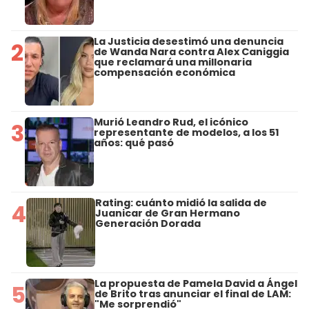
La Justicia desestimó una denuncia
2
de Wanda Nara contra Alex Caniggia
que reclamará una millonaria
compensación económica
Murió Leandro Rud, el icónico
3
representante de modelos, a los 51
años: qué pasó
Rating: cuánto midió la salida de
4
Juanicar de Gran Hermano
Generación Dorada
La propuesta de Pamela David a Ángel
5
de Brito tras anunciar el final de LAM:
"Me sorprendió"