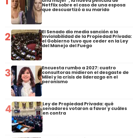
1
una mujer", la nueva película de
Netflix sobre el caso de una esposa
que descuartizó a su marido
El Senado dio media sanción a la
2
Inviolabilidad de la Propiedad Privada:
el Gobierno tuvo que ceder en la Ley
del Manejo del Fuego
Encuesta rumbo a 2027: cuatro
3
consultoras midieron el desgaste de
Milei y la crisis de liderazgo en el
peronismo
Ley de Propiedad Privada: qué
4
senadores votaron a favor y cuáles
en contra