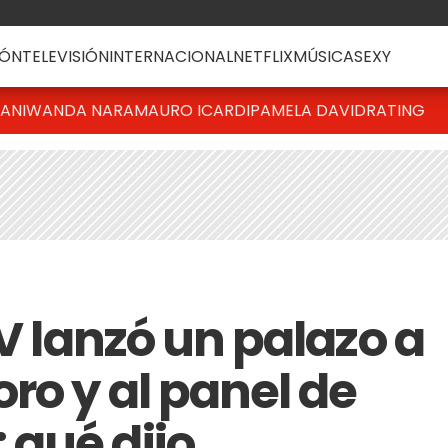
ÓN
TELEVISIÓN
INTERNACIONAL
NETFLIX
MÚSICA
SEXY
IANI
WANDA NARA
MAURO ICARDI
PAMELA DAVID
RATING
 V lanzó un palazo a
ro y al panel de
qué dijo