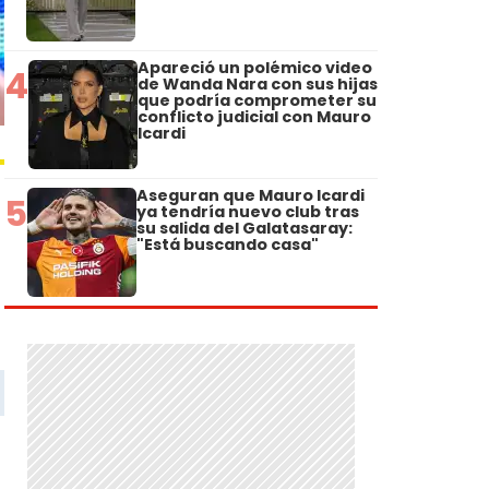
Apareció un polémico video
4
de Wanda Nara con sus hijas
que podría comprometer su
conflicto judicial con Mauro
Icardi
Aseguran que Mauro Icardi
5
ya tendría nuevo club tras
su salida del Galatasaray:
"Está buscando casa"