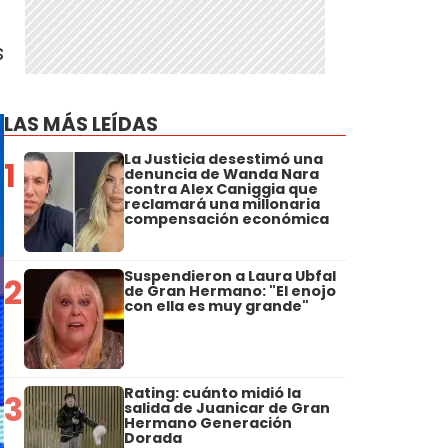
s
LAS MÁS LEÍDAS
La Justicia desestimó una
1
denuncia de Wanda Nara
contra Alex Caniggia que
reclamará una millonaria
compensación económica
Suspendieron a Laura Ubfal
2
de Gran Hermano: "El enojo
con ella es muy grande"
Rating: cuánto midió la
3
salida de Juanicar de Gran
Hermano Generación
Dorada