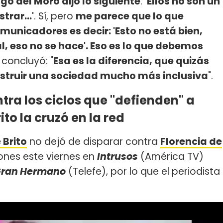
go del Moro dijo lo siguiente
: '
Ellos no son un
rar...'
. Sí, pero
me parece que lo que
nicadores es decir: 'Esto no está bien,
, eso no se hace'. Eso es lo que debemos
concluyó: "
Esa es la diferencia, que quizás
nstruir una sociedad mucho más inclusiva
".
tra los ciclos que "defienden" a
to la cruzó en la red
 Brito
no dejó de disparar contra
Florencia de
iones este viernes en
Intrusos
(América TV)
ran Hermano
(Telefe), por lo que el periodista