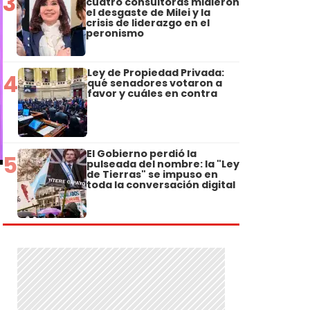
3
cuatro consultoras midieron
el desgaste de Milei y la
crisis de liderazgo en el
peronismo
Ley de Propiedad Privada:
4
qué senadores votaron a
favor y cuáles en contra
El Gobierno perdió la
5
pulseada del nombre: la "Ley
de Tierras" se impuso en
toda la conversación digital