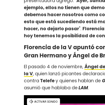
presentadora agregó: "
Ayer, Santia
ejemplo, ellos no tienen que demost
debemos hacer nosotros como comu
esto que está sucediendo está mal
hacer, no dejarlo pasar
".
Florencia
hoy tenemos la posibilidad de co
Florencia de la V apuntó con
Gran Hermano y Ángel de Bri
El pasado 4 de noviembre,
Ángel de
la V
, quien lanzó picantes declarac
contra
Telefe
y quienes hablan de
G
asumió que hablaba de
LAM
.