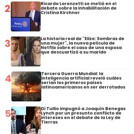
Ricardo Lorenzetti se metió en el
2
debate sobre la inhabilitación de
Cristina Kirchner
La historia real de "Elize: Sombras de
3
una mujer", la nueva película de
Netflix sobre el caso de una esposa
que descuartizó a su marido
Tercera Guerra Mundial: la
4
inteligencia artificial reveló cuáles
serían los primeros países
latinoamericanos en ser derrotados
Di Tullio impugnó a Joaquín Benegas
5
Lynch por un presunto conflicto de
intereses en el debate de la Ley de
Tierras