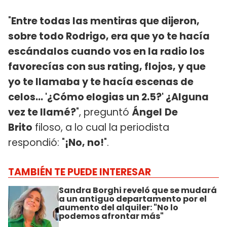
"
Entre todas las mentiras que dijeron,
sobre todo Rodrigo, era que yo te hacía
escándalos cuando vos en la radio los
favorecías con sus rating, flojos, y que
yo te llamaba y te hacía escenas de
celos... '¿Cómo elogias un 2.5?' ¿Alguna
vez te llamé?
", preguntó
Ángel
De
Brito
filoso, a lo cual la periodista
respondió: "
¡No, no!
".
TAMBIÉN TE PUEDE INTERESAR
Sandra Borghi reveló que se mudará
a un antiguo departamento por el
aumento del alquiler: "No lo
podemos afrontar más"