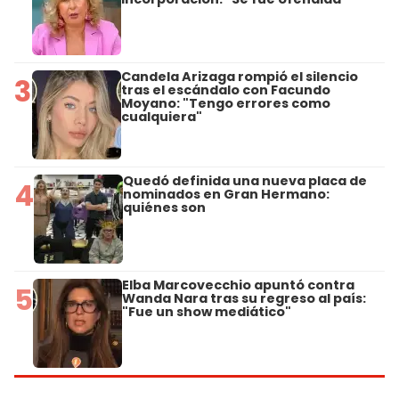
Candela Arizaga rompió el silencio
3
tras el escándalo con Facundo
Moyano: "Tengo errores como
cualquiera"
Quedó definida una nueva placa de
4
nominados en Gran Hermano:
quiénes son
Elba Marcovecchio apuntó contra
5
Wanda Nara tras su regreso al país:
"Fue un show mediático"