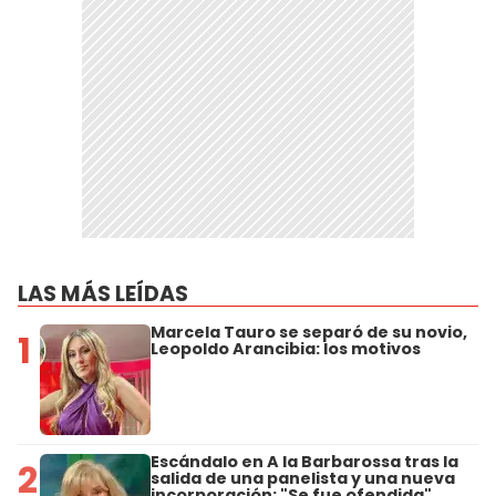
LAS MÁS LEÍDAS
Marcela Tauro se separó de su novio,
1
Leopoldo Arancibia: los motivos
Escándalo en A la Barbarossa tras la
2
salida de una panelista y una nueva
incorporación: "Se fue ofendida"