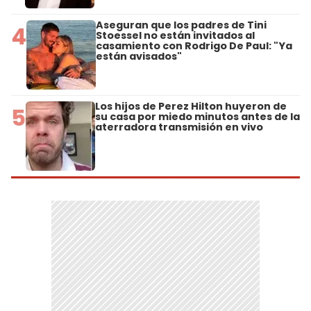
Aseguran que los padres de Tini
4
Stoessel no están invitados al
casamiento con Rodrigo De Paul: "Ya
están avisados"
Los hijos de Perez Hilton huyeron de
5
su casa por miedo minutos antes de la
aterradora transmisión en vivo