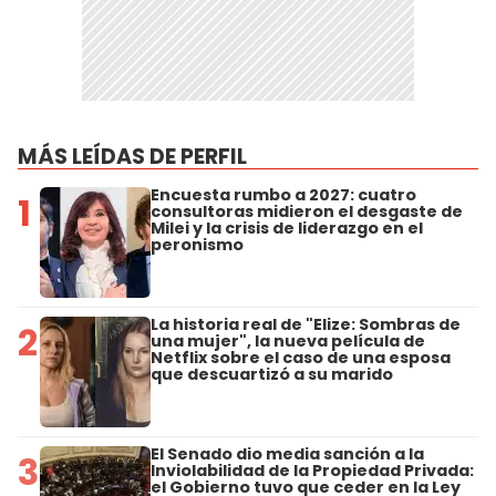
MÁS LEÍDAS DE PERFIL
Encuesta rumbo a 2027: cuatro
1
consultoras midieron el desgaste de
Milei y la crisis de liderazgo en el
peronismo
La historia real de "Elize: Sombras de
2
una mujer", la nueva película de
Netflix sobre el caso de una esposa
que descuartizó a su marido
El Senado dio media sanción a la
3
Inviolabilidad de la Propiedad Privada:
el Gobierno tuvo que ceder en la Ley