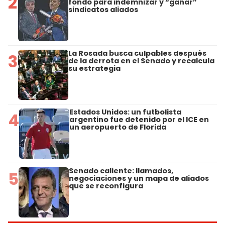
2
fondo para indemnizar y “ganar”
sindicatos aliados
La Rosada busca culpables después
3
de la derrota en el Senado y recalcula
su estrategia
Estados Unidos: un futbolista
4
argentino fue detenido por el ICE en
un aeropuerto de Florida
Senado caliente: llamados,
5
negociaciones y un mapa de aliados
que se reconfigura