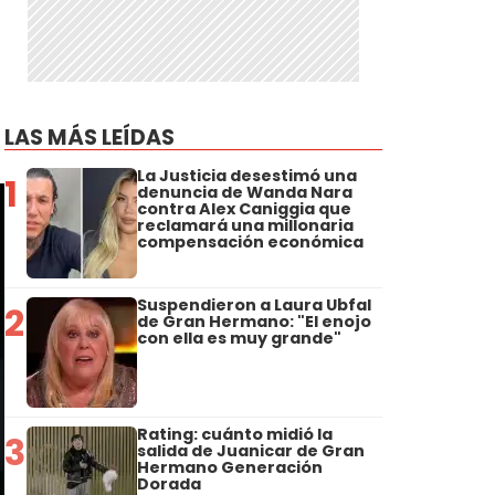
LAS MÁS LEÍDAS
La Justicia desestimó una
1
denuncia de Wanda Nara
contra Alex Caniggia que
reclamará una millonaria
compensación económica
Suspendieron a Laura Ubfal
2
de Gran Hermano: "El enojo
con ella es muy grande"
Rating: cuánto midió la
3
salida de Juanicar de Gran
Hermano Generación
Dorada