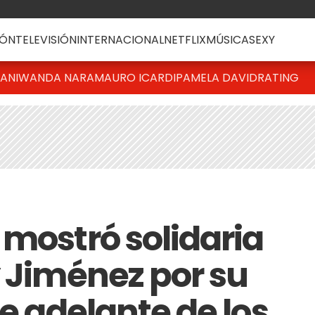
ÓN
TELEVISIÓN
INTERNACIONAL
NETFLIX
MÚSICA
SEXY
IANI
WANDA NARA
MAURO ICARDI
PAMELA DAVID
RATING
 mostró solidaria
y Jiménez por su
le adelante de los