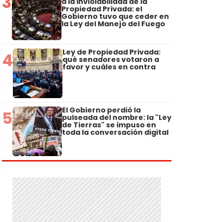
3
a la Inviolabilidad de la
Propiedad Privada: el
Gobierno tuvo que ceder en
la Ley del Manejo del Fuego
Ley de Propiedad Privada:
4
qué senadores votaron a
favor y cuáles en contra
El Gobierno perdió la
5
pulseada del nombre: la "Ley
de Tierras" se impuso en
toda la conversación digital