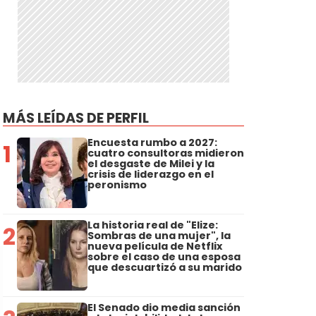
MÁS LEÍDAS DE PERFIL
Encuesta rumbo a 2027:
1
cuatro consultoras midieron
el desgaste de Milei y la
crisis de liderazgo en el
peronismo
La historia real de "Elize:
2
Sombras de una mujer", la
nueva película de Netflix
sobre el caso de una esposa
que descuartizó a su marido
El Senado dio media sanción