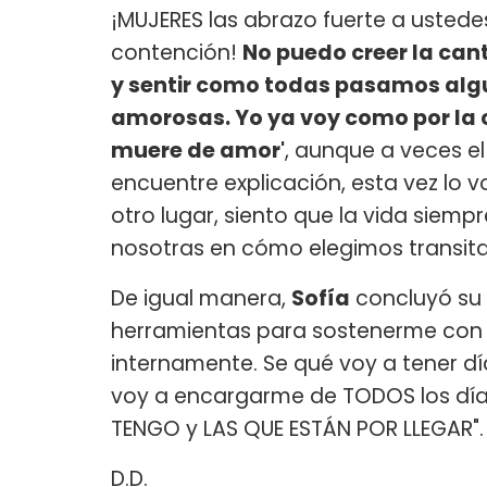
¡MUJERES las abrazo fuerte a usted
contención!
No puedo creer la can
y sentir como todas pasamos algun
amorosas. Yo ya voy como por la c
muere de amor'
, aunque a veces el
encuentre explicación, esta vez lo 
otro lugar, siento que la vida siemp
nosotras en cómo elegimos transitar
De igual manera,
Sofía
concluyó su e
herramientas para sostenerme con 
internamente. Se qué voy a tener dí
voy a encargarme de TODOS los día
TENGO y LAS QUE ESTÁN POR LLEGAR".
D.D.