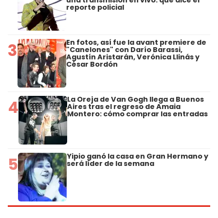
reporte policial
En fotos, así fue la avant premiere de
3
"Canelones" con Darío Barassi,
Agustín Aristarán, Verónica Llinás y
César Bordón
La Oreja de Van Gogh llega a Buenos
4
Aires tras el regreso de Amaia
Montero: cómo comprar las entradas
Yipio ganó la casa en Gran Hermano y
5
será líder de la semana