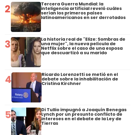
Tercera Guerra Mundial: la
2
inteligencia artificial reveló cuáles
serían los primeros países
latinoamericanos en ser derrotados
La historia real de "Elize: Sombras de
3
una mujer", la nueva película de
Netflix sobre el caso de una esposa
que descuartizó a su marido
Ricardo Lorenzetti se metió en el
4
debate sobre la inhabilitación de
Cristina Kirchner
Di Tullio impugnó a Joaquín Benegas
5
Lynch por un presunto conflicto de
intereses en el debate de la Ley de
Tierras