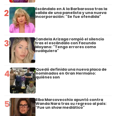
Escándalo en A la Barbarossa tras la
2
salida de una panelista y una nueva
incorporación: "Se fue ofendida"
Candela Arizaga rompió el silencio
3
tras el escándalo con Facundo
Moyano: "Tengo errores como
cualquiera"
Quedó definida una nueva placa de
4
nominados en Gran Hermano:
quiénes son
Elba Marcovecchio apuntó contra
5
Wanda Nara tras su regreso al país:
"Fue un show mediático"