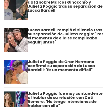
data sobre Marcos Ginocchio y
Julieta Poggio tras su separación de
Lucca Bardelli
Lucca Bardelli rompió el silencio tras
su separación de Julieta Poggio: "Por
el momento de ella se complicaba
seguir juntos"
Julieta Poggio de Gran Hermano
confirmó su separación de Lucca
Bardelli: "Es un momento difícil"
Julieta Poggio fue muy contundente
al hablar de su relación con Coti
Romero: "No tengo intenciones de
hablar con ella"