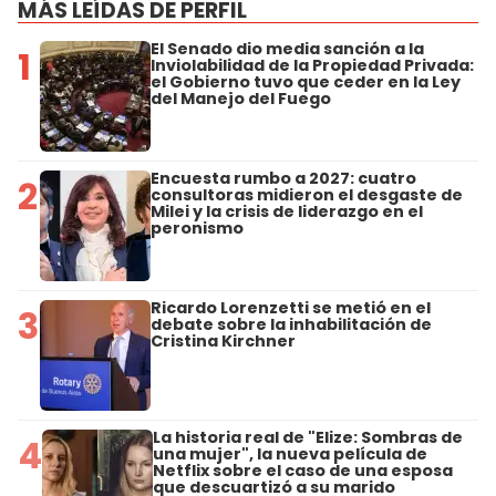
MÁS LEÍDAS DE PERFIL
El Senado dio media sanción a la
1
Inviolabilidad de la Propiedad Privada:
el Gobierno tuvo que ceder en la Ley
del Manejo del Fuego
Encuesta rumbo a 2027: cuatro
2
consultoras midieron el desgaste de
Milei y la crisis de liderazgo en el
peronismo
Ricardo Lorenzetti se metió en el
3
debate sobre la inhabilitación de
Cristina Kirchner
La historia real de "Elize: Sombras de
4
una mujer", la nueva película de
Netflix sobre el caso de una esposa
que descuartizó a su marido