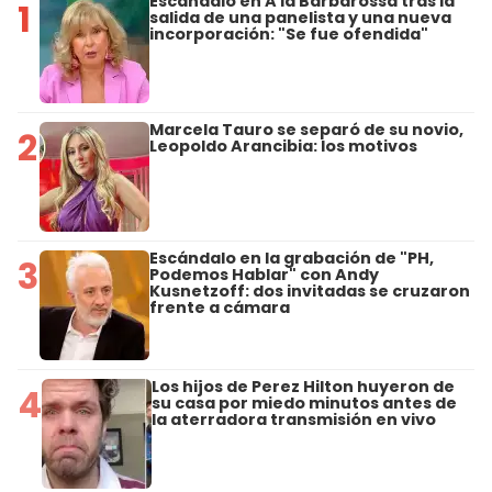
Escándalo en A la Barbarossa tras la
1
salida de una panelista y una nueva
incorporación: "Se fue ofendida"
Marcela Tauro se separó de su novio,
2
Leopoldo Arancibia: los motivos
Escándalo en la grabación de "PH,
3
Podemos Hablar" con Andy
Kusnetzoff: dos invitadas se cruzaron
frente a cámara
Los hijos de Perez Hilton huyeron de
4
su casa por miedo minutos antes de
la aterradora transmisión en vivo