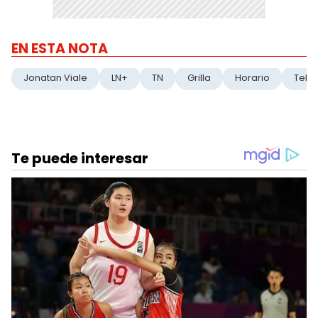
EN ESTA NOTA
Jonatan Viale
LN+
TN
Grilla
Horario
Tele