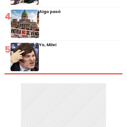
Algo pasó
4
Yo, Milei
5