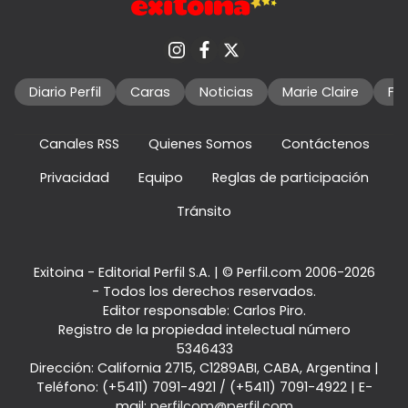
Diario Perfil
Caras
Noticias
Marie Claire
Fo
Canales RSS
Quienes Somos
Contáctenos
Privacidad
Equipo
Reglas de participación
Tránsito
Exitoina - Editorial Perfil S.A.
| © Perfil.com 2006-2026
- Todos los derechos reservados.
Editor responsable: Carlos Piro.
Registro de la propiedad intelectual número
5346433
Dirección:
California 2715
,
C1289ABI
,
CABA, Argentina
|
Teléfono:
(+5411) 7091-4921
/
(+5411) 7091-4922
| E-
mail:
perfilcom@perfil.com