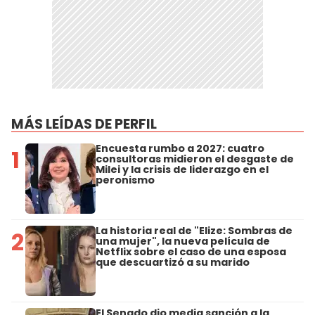
MÁS LEÍDAS DE PERFIL
Encuesta rumbo a 2027: cuatro
1
consultoras midieron el desgaste de
Milei y la crisis de liderazgo en el
peronismo
La historia real de "Elize: Sombras de
2
una mujer", la nueva película de
Netflix sobre el caso de una esposa
que descuartizó a su marido
El Senado dio media sanción a la