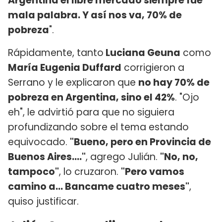
Argentina el libre mercado siempre fue
mala palabra. Y así nos va, 70% de
pobreza
".
Rápidamente, tanto
Luciana Geuna
como
María Eugenia Duffard
corrigieron a
Serrano y le explicaron que
no hay 70% de
pobreza en Argentina, sino el 42%
. "Ojo
eh", le advirtió para que no siguiera
profundizando sobre el tema estando
equivocado.
"Bueno, pero en Provincia de
Buenos Aires...."
, agrego Julián.
"No, no,
tampoco"
, lo cruzaron.
"Pero vamos
camino a... Bancame cuatro meses"
,
quiso justificar.