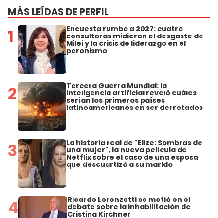
MÁS LEÍDAS DE PERFIL
Encuesta rumbo a 2027: cuatro
1
consultoras midieron el desgaste de
Milei y la crisis de liderazgo en el
peronismo
Tercera Guerra Mundial: la
2
inteligencia artificial reveló cuáles
serían los primeros países
latinoamericanos en ser derrotados
La historia real de "Elize: Sombras de
3
una mujer", la nueva película de
Netflix sobre el caso de una esposa
que descuartizó a su marido
Ricardo Lorenzetti se metió en el
4
debate sobre la inhabilitación de
Cristina Kirchner