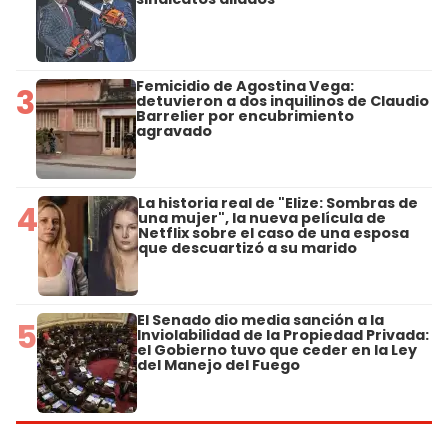
Femicidio de Agostina Vega:
3
detuvieron a dos inquilinos de Claudio
Barrelier por encubrimiento
agravado
La historia real de "Elize: Sombras de
4
una mujer", la nueva película de
Netflix sobre el caso de una esposa
que descuartizó a su marido
El Senado dio media sanción a la
5
Inviolabilidad de la Propiedad Privada:
el Gobierno tuvo que ceder en la Ley
del Manejo del Fuego