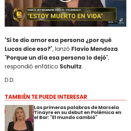
"
Si te dio amor esa persona ¿por qué
Lucas dice eso?
", lanzó
Flavio Mendoza
.
"
Porque un día esa persona lo dejó
",
respondió enfático
Schultz
.
D.D.
TAMBIÉN TE PUEDE INTERESAR
Las primeras palabras de Marcela
Tinayre en su debut en Polémica en
el Bar: "El mundo cambió"