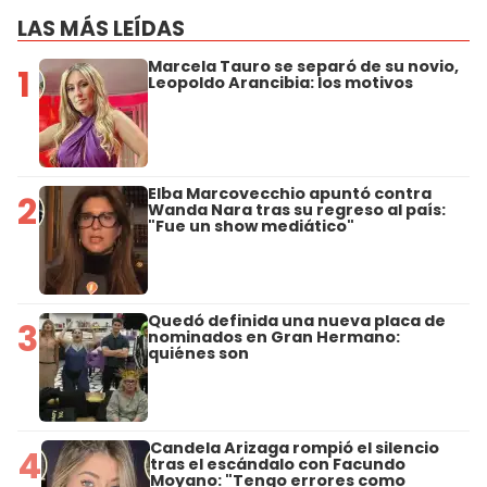
LAS MÁS LEÍDAS
Marcela Tauro se separó de su novio,
1
Leopoldo Arancibia: los motivos
Elba Marcovecchio apuntó contra
2
Wanda Nara tras su regreso al país:
"Fue un show mediático"
Quedó definida una nueva placa de
3
nominados en Gran Hermano:
quiénes son
Candela Arizaga rompió el silencio
4
tras el escándalo con Facundo
Moyano: "Tengo errores como