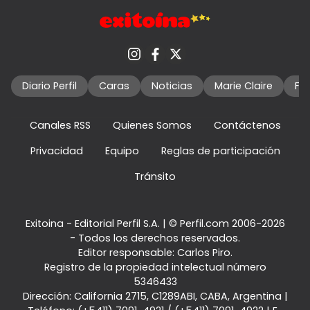
Diario Perfil
Caras
Noticias
Marie Claire
Fo
Canales RSS
Quienes Somos
Contáctenos
Privacidad
Equipo
Reglas de participación
Tránsito
Exitoina - Editorial Perfil S.A.
| © Perfil.com 2006-2026
- Todos los derechos reservados.
Editor responsable: Carlos Piro.
Registro de la propiedad intelectual número
5346433
Dirección:
California 2715
,
C1289ABI
,
CABA, Argentina
|