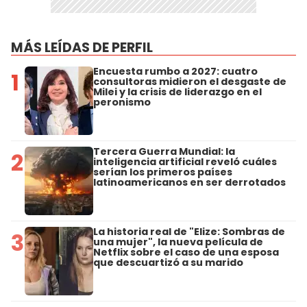
MÁS LEÍDAS DE PERFIL
Encuesta rumbo a 2027: cuatro
1
consultoras midieron el desgaste de
Milei y la crisis de liderazgo en el
peronismo
Tercera Guerra Mundial: la
2
inteligencia artificial reveló cuáles
serían los primeros países
latinoamericanos en ser derrotados
La historia real de "Elize: Sombras de
3
una mujer", la nueva película de
Netflix sobre el caso de una esposa
que descuartizó a su marido