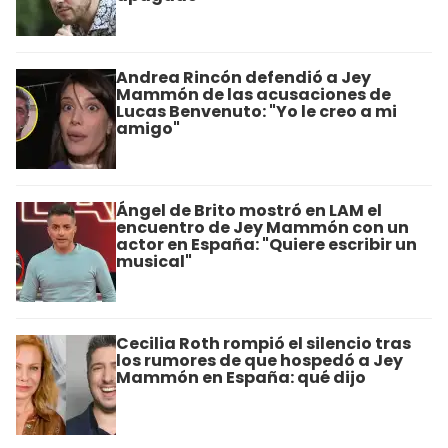
Andrea Rincón defendió a Jey
Mammón de las acusaciones de
Lucas Benvenuto: "Yo le creo a mi
amigo"
Ángel de Brito mostró en LAM el
encuentro de Jey Mammón con un
actor en España: "Quiere escribir un
musical"
Cecilia Roth rompió el silencio tras
los rumores de que hospedó a Jey
Mammón en España: qué dijo