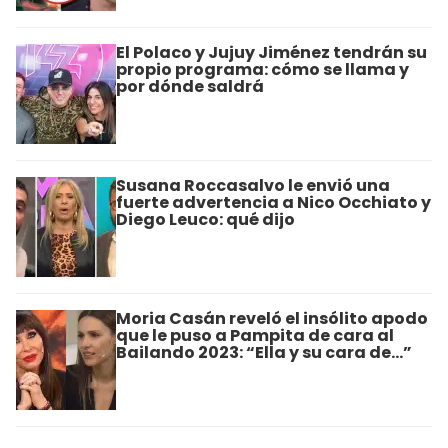
El Polaco y Jujuy Jiménez tendrán su
propio programa: cómo se llama y
por dónde saldrá
Susana Roccasalvo le envió una
fuerte advertencia a Nico Occhiato y
Diego Leuco: qué dijo
Moria Casán reveló el insólito apodo
que le puso a Pampita de cara al
Bailando 2023: “Ella y su cara de…”