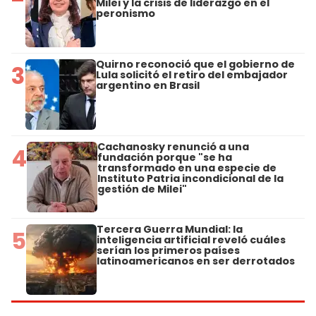
Milei y la crisis de liderazgo en el
peronismo
Quirno reconoció que el gobierno de
3
Lula solicitó el retiro del embajador
argentino en Brasil
Cachanosky renunció a una
4
fundación porque "se ha
transformado en una especie de
Instituto Patria incondicional de la
gestión de Milei"
Tercera Guerra Mundial: la
5
inteligencia artificial reveló cuáles
serían los primeros países
latinoamericanos en ser derrotados