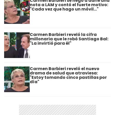
Carmen Barbieri se negó a darle una
nota a LAM y contó el fuerte motivo:
"Cada vez que hago un móvil..."
Carmen Barbieri reveló la cifra
millonaria que le robó Santiago Bal:
"La invirtió para él"
Carmen Barbieri reveló el nuevo
drama de salud que atraviesa:
"Estoy tomando cinco pastillas por
día"