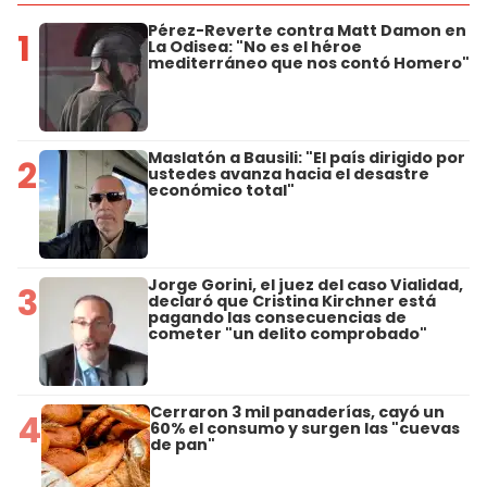
Pérez-Reverte contra Matt Damon en
1
La Odisea: "No es el héroe
mediterráneo que nos contó Homero"
Maslatón a Bausili: "El país dirigido por
2
ustedes avanza hacia el desastre
económico total"
Jorge Gorini, el juez del caso Vialidad,
3
declaró que Cristina Kirchner está
pagando las consecuencias de
cometer "un delito comprobado"
Cerraron 3 mil panaderías, cayó un
4
60% el consumo y surgen las "cuevas
de pan"