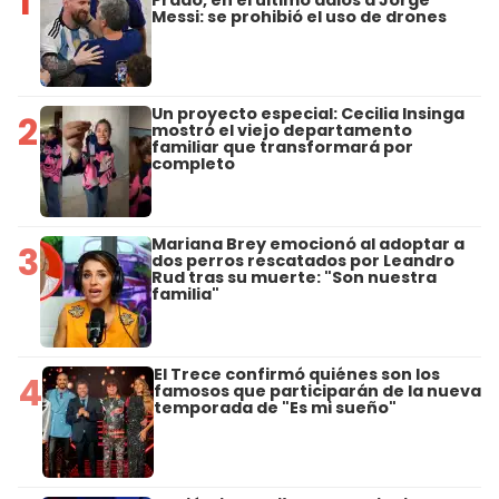
1
Messi: se prohibió el uso de drones
Un proyecto especial: Cecilia Insinga
2
mostró el viejo departamento
familiar que transformará por
completo
Mariana Brey emocionó al adoptar a
3
dos perros rescatados por Leandro
Rud tras su muerte: "Son nuestra
familia"
El Trece confirmó quiénes son los
4
famosos que participarán de la nueva
temporada de "Es mi sueño"