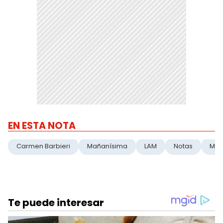
EN ESTA NOTA
Carmen Barbieri
Mañanísima
LAM
Notas
Mal