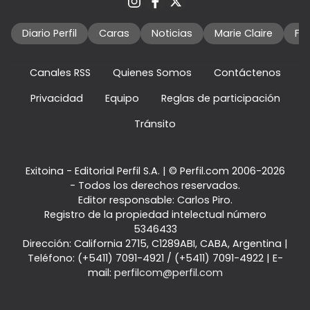
Diario Perfil
Caras
Noticias
Marie Claire
Fo
Canales RSS
Quienes Somos
Contáctenos
Privacidad
Equipo
Reglas de participación
Tránsito
Exitoina - Editorial Perfil S.A.
| © Perfil.com 2006-2026
- Todos los derechos reservados.
Editor responsable: Carlos Piro.
Registro de la propiedad intelectual número
5346433
Dirección:
California 2715
,
C1289ABI
,
CABA, Argentina
|
Teléfono:
(+5411) 7091-4921
/
(+5411) 7091-4922
| E-
mail:
perfilcom@perfil.com