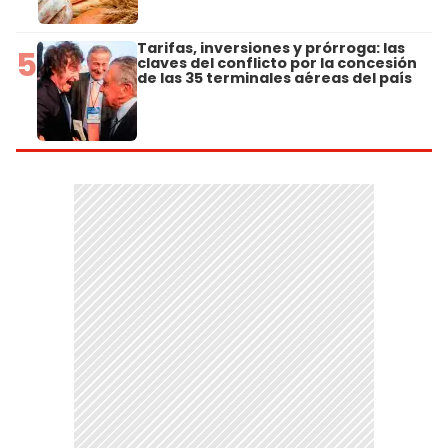
Tarifas, inversiones y prórroga: las
5
claves del conflicto por la concesión
de las 35 terminales aéreas del país