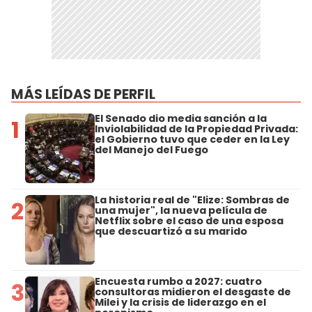
MÁS LEÍDAS DE PERFIL
El Senado dio media sanción a la
1
Inviolabilidad de la Propiedad Privada:
el Gobierno tuvo que ceder en la Ley
del Manejo del Fuego
La historia real de "Elize: Sombras de
2
una mujer", la nueva película de
Netflix sobre el caso de una esposa
que descuartizó a su marido
Encuesta rumbo a 2027: cuatro
3
consultoras midieron el desgaste de
Milei y la crisis de liderazgo en el