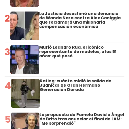
La Justicia desestimó una denuncia
2
de Wanda Nara contra Alex Caniggia
que reclamará una millonaria
compensación económica
Murió Leandro Rud, el icónico
3
representante de modelos, a los 51
años: qué pasó
Rating: cuánto midió la salida de
4
Juanicar de Gran Hermano
Generación Dorada
La propuesta de Pamela David a Ángel
5
de Brito tras anunciar el final de LAM:
"Me sorprendió"