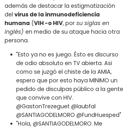
además de destacar la estigmatización
del
virus de la inmunodeficiencia
humana
(
VIH -o HIV
, por
su siglas en
inglés)
en medio de su ataque hacia otra
persona.
"Esto ya no es juego. Ésto es discurso
de odio absoluto en TV abierta. Asi
como se juzgó el chiste de la AMIA,
espero que por esto haya MINIMO un
pedido de disculpas público a la gente
que convive con HIV.
@GastonTrezeguet @laubfal
@SANTIAGODELMORO @FundHuesped"
"Hola, @SANTIAGODELMORO. Me