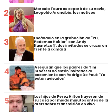
Marcela Tauro se separó de su novio,
2
Leopoldo Arancibia: los motivos
Escándalo en la grabación de "PH,
3
Podemos Hablar" con Andy
Kusnetzoff: dos invitadas se cruzaron
frente a cámara
Aseguran que los padres de Tini
4
Stoessel no están invitados al
casamiento con Rodrigo De Paul: "Ya
están avisados"
Los hijos de Perez Hilton huyeron de
5
su casa por miedo minutos antes de la
aterradora transmisión en vivo