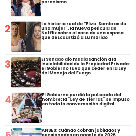
peronismo
La historia real de "Elize: Sombras de
2
una mujer", la nueva película de
Netflix sobre el caso de una esposa
que descuartizó a su marido
El Senado dio media sanción a la
3
Inviolabilidad de la Propiedad Privada:
el Gobierno tuvo que ceder en la Ley
del Manejo del Fuego
El Gobierno perdió la pulseada del
4
nombre: la "Ley de Tierras" se impuso
en toda la conversación digital
ANSES: cuándo cobran jubilados y
5
pensionados en agosto de 2026,