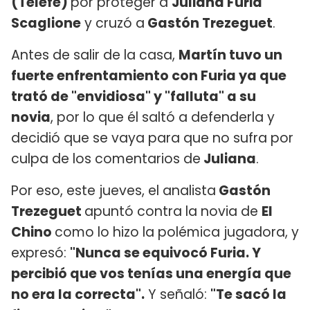
(Telefe)
por proteger a
Juliana Furia
Scaglione
y cruzó a
Gastón Trezeguet
.
Antes de salir de la casa,
Martín tuvo un
fuerte enfrentamiento con Furia ya que
trató de "envidiosa" y "falluta" a su
novia
, por lo que él saltó a defenderla y
decidió que se vaya para que no sufra por
culpa de los comentarios de
Juliana
.
Por eso, este jueves, el analista
Gastón
Trezeguet
apuntó contra la novia de
El
Chino
como lo hizo la polémica jugadora, y
expresó:
"Nunca se equivocó Furia. Y
percibió que vos tenías una energía que
no era la correcta".
Y señaló:
"Te sacó la