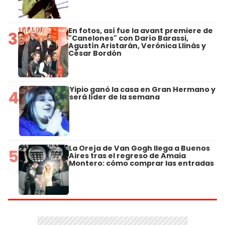
En fotos, así fue la avant premiere de
3
"Canelones" con Darío Barassi,
Agustín Aristarán, Verónica Llinás y
César Bordón
Yipio ganó la casa en Gran Hermano y
4
será líder de la semana
La Oreja de Van Gogh llega a Buenos
5
Aires tras el regreso de Amaia
Montero: cómo comprar las entradas