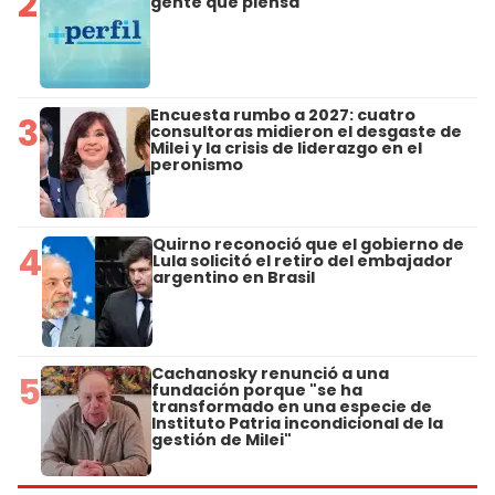
2
gente que piensa
Encuesta rumbo a 2027: cuatro
3
consultoras midieron el desgaste de
Milei y la crisis de liderazgo en el
peronismo
Quirno reconoció que el gobierno de
4
Lula solicitó el retiro del embajador
argentino en Brasil
Cachanosky renunció a una
5
fundación porque "se ha
transformado en una especie de
Instituto Patria incondicional de la
gestión de Milei"