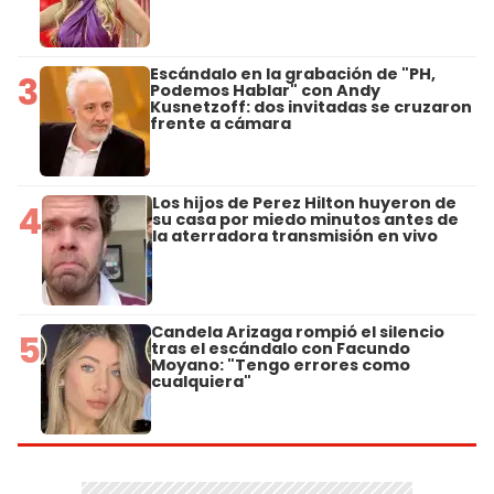
Escándalo en la grabación de "PH,
3
Podemos Hablar" con Andy
Kusnetzoff: dos invitadas se cruzaron
frente a cámara
Los hijos de Perez Hilton huyeron de
4
su casa por miedo minutos antes de
la aterradora transmisión en vivo
Candela Arizaga rompió el silencio
5
tras el escándalo con Facundo
Moyano: "Tengo errores como
cualquiera"