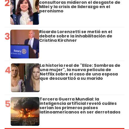
2
consultoras midieron el desgaste de
Milei y la crisis de liderazgo en el
peronismo
Ricardo Lorenzetti se metió en el
3
debate sobre la inhabilitación de
Cristina Kirchner
La historia real de "Elize: Sombras de
4
una mujer", la nueva película de
Netflix sobre el caso de una esposa
que descuartizó a su marido
Tercera Guerra Mundial: la
5
inteligencia artificial reveló cuáles
serían los primeros países
latinoamericanos en ser derrotados