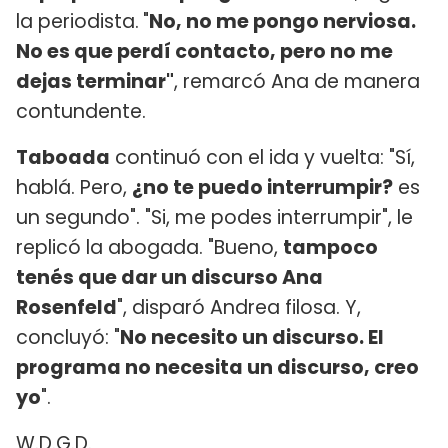
la periodista.
"
No, no me pongo nerviosa.
No es que perdí contacto, pero no me
dejas terminar"
, remarcó Ana de manera
contundente.
Taboada
continuó con el ida y vuelta: "Sí,
hablá. Pero,
¿no te puedo interrumpir?
es
un segundo". "Si, me podes interrumpir", le
replicó la abogada. "Bueno,
tampoco
tenés que dar un discurso Ana
Rosenfeld
", disparó Andrea filosa. Y,
concluyó: "
No necesito un discurso. El
programa no necesita un discurso, creo
yo
".
W.D.G.D.