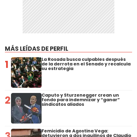
MÁS LEÍDAS DE PERFIL
La Rosada busca culpables después
1
de la derrota en el Senado y recalcula
su estrategia
Caputo y Sturzenegger crean un
2
fondo para indemnizar y “ganar”
sindicatos aliados
Femicidio de Agostina Vega:
3
detuvieron a dos inquilinos de Claudio