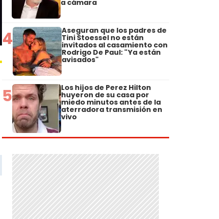
a cámara
Aseguran que los padres de
4
Tini Stoessel no están
invitados al casamiento con
Rodrigo De Paul: "Ya están
avisados"
Los hijos de Perez Hilton
5
huyeron de su casa por
miedo minutos antes de la
aterradora transmisión en
vivo