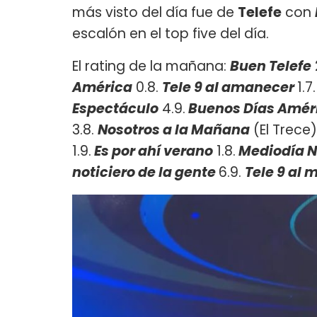
más visto del día fue de
Telefe
con
escalón en el top five del día.
El rating de la mañana:
Buen Telefe
América
0.8.
Tele 9 al amanecer
1.7
Espectáculo
4.9.
Buenos Días Améri
3.8.
Nosotros a la Mañana
(El Trece)
1.9.
Es por ahí verano
1.8.
Mediodía N
noticiero de la gente
6.9.
Tele 9 al 