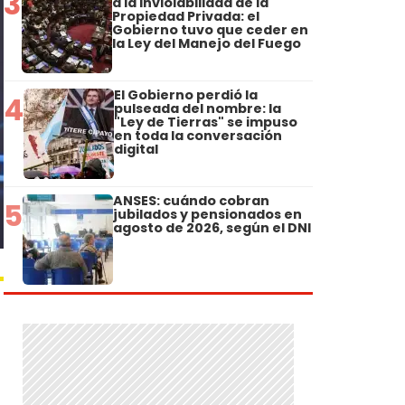
3
a la Inviolabilidad de la
Propiedad Privada: el
Gobierno tuvo que ceder en
la Ley del Manejo del Fuego
El Gobierno perdió la
4
pulseada del nombre: la
"Ley de Tierras" se impuso
en toda la conversación
digital
ANSES: cuándo cobran
5
jubilados y pensionados en
agosto de 2026, según el DNI