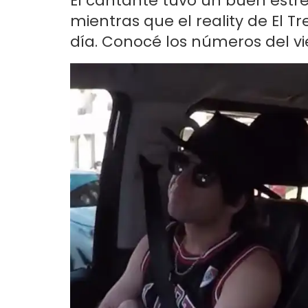
El cantante tuvo un buen estr
mientras que el reality de El Tr
día. Conocé los números del vi