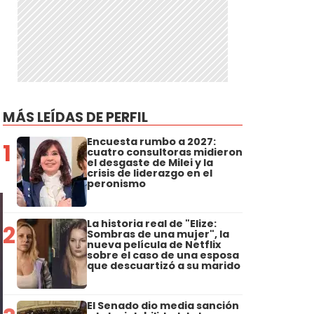
MÁS LEÍDAS DE PERFIL
Encuesta rumbo a 2027:
1
cuatro consultoras midieron
el desgaste de Milei y la
crisis de liderazgo en el
peronismo
La historia real de "Elize:
2
Sombras de una mujer", la
nueva película de Netflix
sobre el caso de una esposa
que descuartizó a su marido
El Senado dio media sanción