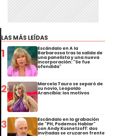
LAS MÁS LEÍDAS
Escándalo en A la
1
Barbarossa tras la salida de
una panelista y una nueva
incorporación: "Se fue
ofendida"
Marcela Tauro se separó de
2
su novio, Leopoldo
Arancibia: los motivos
Escándalo en la grabación
3
de "PH, Podemos Hablar"
con Andy Kusnetzoff: dos
invitadas se cruzaron frente