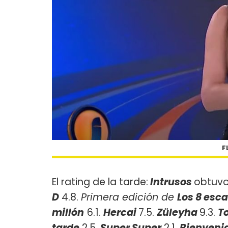
F
El rating de la tarde:
Intrusos
obtuvo
D
4.8.
Primera edición de
Los 8 esca
millón
6.1.
Hercai
7.5.
Züleyha
9.3.
T
tarde
2.5.
Super Super
2.1.
Bienveni