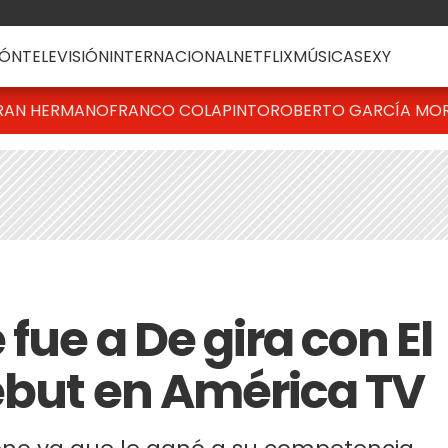
ÓN
TELEVISIÓN
INTERNACIONAL
NETFLIX
MÚSICA
SEXY
RAN HERMANO
FRANCO COLAPINTO
ROBERTO GARCÍA MO
fue a De gira con El
ebut en América TV