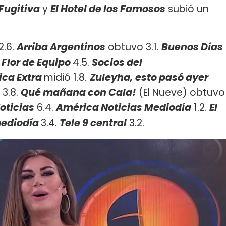
Fugitiva
y
El Hotel de los Famosos
subió un
2.6.
Arriba Argentinos
obtuvo 3.1.
Buenos Días
.
Flor de Equipo
4.5.
Socios del
ca Extra
midió 1.8.
Zuleyha, esto pasó ayer
 3.8.
Qué mañana con Cala!
(El Nueve) obtuvo
oticias
6.4.
América Noticias Mediodía
1.2.
El
mediodía
3.4.
Tele 9 central
3.2.