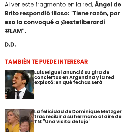
Al ver este fragmento en la red,
Ángel de
Brito respondió filoso: "Tiene razón, por
eso la convoqué a @estefiberardi
#LAM".
D.D.
TAMBIÉN TE PUEDE INTERESAR
Luis Miguel anunció su gira de
conciertos en Argentina y la red
explotó: en qué fechas será
La felicidad de Dominique Metzger
tras recibir a su hermano al aire de
TN: "Una visita de lujo"