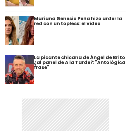
Mariana Genesio Peña hizo arder la
red con un topless: el video
La picante chicana de Ángel de Brito
¿al panel de A la Tarde?: "Antológica
frase"