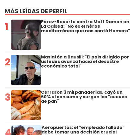
MÁS LEÍDAS DE PERFIL
Pérez-Reverte contra Matt Damon en
1
La Odisea: "No es el héroe
mediterráneo que nos contó Homero"
Maslatón a Bausili: "El país dirigido por
2
ustedes avanza hacia el desastre
económico total"
Cerraron 3 mil panaderías, cayó un
3
60% el consumo y surgen las "cuevas
de pan"
Aeropuertos: el "empleado fallado"
4
debe tomar una decisión crucial