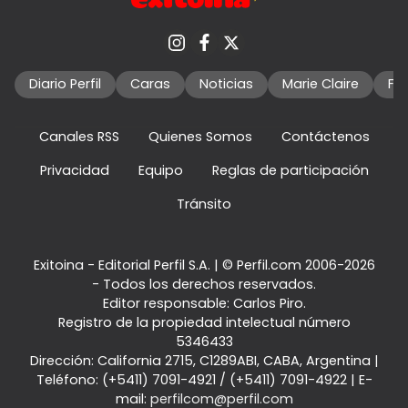
Diario Perfil
Caras
Noticias
Marie Claire
Fo
Canales RSS
Quienes Somos
Contáctenos
Privacidad
Equipo
Reglas de participación
Tránsito
Exitoina - Editorial Perfil S.A.
| © Perfil.com 2006-2026
- Todos los derechos reservados.
Editor responsable: Carlos Piro.
Registro de la propiedad intelectual número
5346433
Dirección:
California 2715
,
C1289ABI
,
CABA, Argentina
|
Teléfono:
(+5411) 7091-4921
/
(+5411) 7091-4922
| E-
mail:
perfilcom@perfil.com