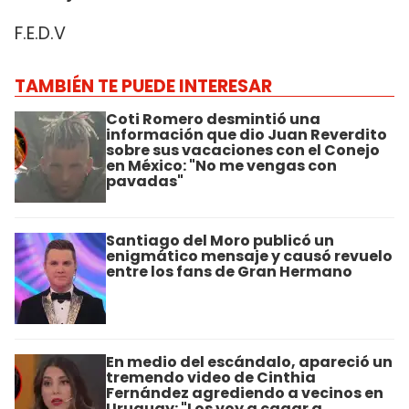
F.E.D.V
TAMBIÉN TE PUEDE INTERESAR
Coti Romero desmintió una
información que dio Juan Reverdito
sobre sus vacaciones con el Conejo
en México: "No me vengas con
pavadas"
Santiago del Moro publicó un
enigmático mensaje y causó revuelo
entre los fans de Gran Hermano
En medio del escándalo, apareció un
tremendo video de Cinthia
Fernández agrediendo a vecinos en
Uruguay: "Los voy a cagar a