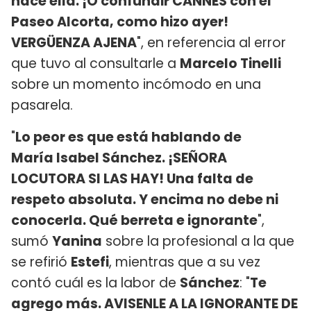
hace ella. ¡O confundir CANNES con el
Paseo Alcorta, como hizo ayer!
VERGÜENZA AJENA
", en referencia al error
que tuvo al consultarle a
Marcelo Tinelli
sobre un momento incómodo en una
pasarela.
"
Lo peor es que está hablando de
María Isabel Sánchez. ¡SEÑORA
LOCUTORA SI LAS HAY! Una falta de
respeto absoluta. Y encima no debe ni
conocerla. Qué berreta e ignorante
",
sumó
Yanina
sobre la profesional a la que
se refirió
Estefi
, mientras que a su vez
contó cuál es la labor de
Sánchez
: "
Te
agrego más. AVISENLE A LA IGNORANTE DE