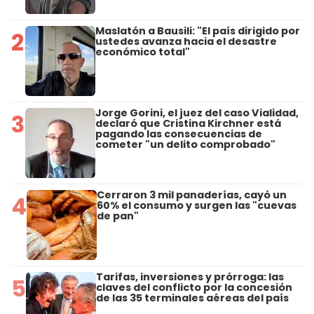
Maslatón a Bausili: "El país dirigido por
2
ustedes avanza hacia el desastre
económico total"
Jorge Gorini, el juez del caso Vialidad,
3
declaró que Cristina Kirchner está
pagando las consecuencias de
cometer "un delito comprobado"
Cerraron 3 mil panaderías, cayó un
4
60% el consumo y surgen las "cuevas
de pan"
Tarifas, inversiones y prórroga: las
5
claves del conflicto por la concesión
de las 35 terminales aéreas del país