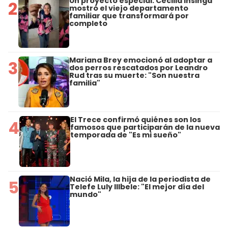
Un proyecto especial: Cecilia Insinga
2
mostró el viejo departamento
familiar que transformará por
completo
Mariana Brey emocionó al adoptar a
3
dos perros rescatados por Leandro
Rud tras su muerte: "Son nuestra
familia"
El Trece confirmó quiénes son los
4
famosos que participarán de la nueva
temporada de "Es mi sueño"
Nació Mila, la hija de la periodista de
5
Telefe Luly Illbele: "El mejor día del
mundo"