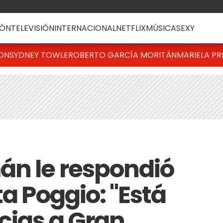
ÓN
TELEVISIÓN
INTERNACIONAL
NETFLIX
MÚSICA
SEXY
TON
SYDNEY TOWLE
ROBERTO GARCÍA MORITÁN
MARIELA PR
án le respondió
ta Poggio: "Está
cias a Gran