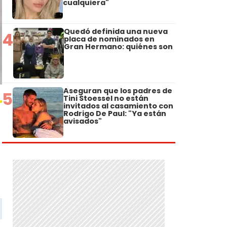
cualquiera"
Quedó definida una nueva
4
placa de nominados en
Gran Hermano: quiénes son
Aseguran que los padres de
5
Tini Stoessel no están
invitados al casamiento con
Rodrigo De Paul: "Ya están
avisados"