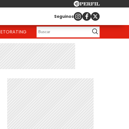
Seguinos
IETO
RATING