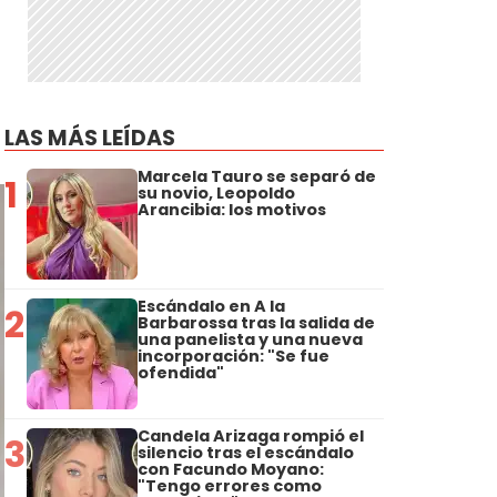
LAS MÁS LEÍDAS
Marcela Tauro se separó de
1
su novio, Leopoldo
Arancibia: los motivos
Escándalo en A la
2
Barbarossa tras la salida de
una panelista y una nueva
incorporación: "Se fue
ofendida"
Candela Arizaga rompió el
3
silencio tras el escándalo
con Facundo Moyano:
"Tengo errores como