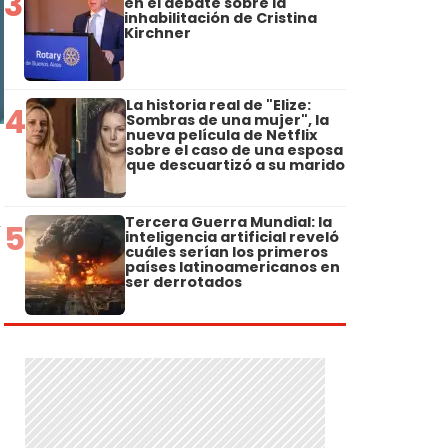
3
en el debate sobre la
inhabilitación de Cristina
Kirchner
La historia real de "Elize:
4
Sombras de una mujer", la
nueva película de Netflix
sobre el caso de una esposa
que descuartizó a su marido
Tercera Guerra Mundial: la
5
y
inteligencia artificial reveló
cuáles serían los primeros
países latinoamericanos en
ser derrotados