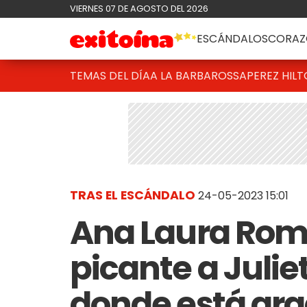
VIERNES 07 DE AGOSTO DEL 2026
ESCÁNDALOS
CORAZ
TEMAS DEL DÍA
A LA BARBAROSSA
PEREZ HIL
TRAS EL ESCÁNDALO
24-05-2023 15:01
Ana Laura Rom
picante a Julie
donde está gra