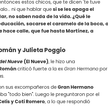
entonces estos chicos, que te dicen 'te tuve
lo... ni que hablar que
si se les apaga el
ar, no saben nada de la vida. ¿Qué le
educación, sacarse el caramelo de la boca, 
e hace calle, que fue hasta Martínez, a
omán y Julieta Poggio
 del Nueve
(El Nueve)
, le hizo una
 Román
criticó fuerte a la ex
Gran Hermano
por
s.
 con sus excompañeros de
Gran Hermano
aba "todo bien". Luego le preguntaron por el
Celis y Coti Romero
, a lo que respondió