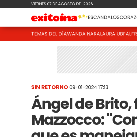
VIERNES 07 DE AGOSTO DEL 2026
ESCÁNDALOS
CORAZ
TEMAS DEL DÍA
WANDA NARA
LAURA UBFAL
F
SIN RETORNO
09-01-2024 17:13
Ángel de Brito, 
Mazzocco: "Co
que es manejar