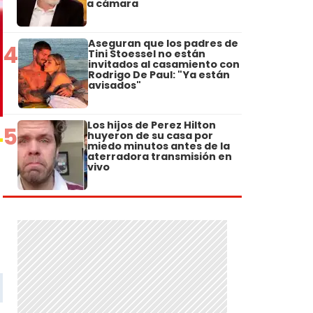
a cámara
Aseguran que los padres de
4
Tini Stoessel no están
invitados al casamiento con
Rodrigo De Paul: "Ya están
avisados"
Los hijos de Perez Hilton
5
huyeron de su casa por
miedo minutos antes de la
aterradora transmisión en
vivo