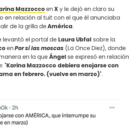
arina Mazzocco
en
X
y le dejó en claro su
o en relación al tuit con el que él anunciaba
lir de la grilla de
América
.
e levantó el portal de
Laura Ubfal
sobre la
co
en
Por si las moscas
(La Once Diez), donde
 manera en la que
Ángel
se expresó en relación
: "
Karina Mazzocco
debiera enojarse con
ama en febrero. (vuelve en marzo)
".