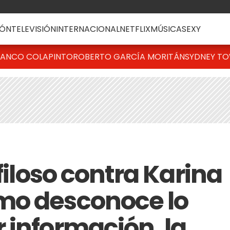
ÓN
TELEVISIÓN
INTERNACIONAL
NETFLIX
MÚSICA
SEXY
RANCO COLAPINTO
ROBERTO GARCÍA MORITÁN
SYDNEY T
filoso contra Karina
mo desconoce lo
 información, la