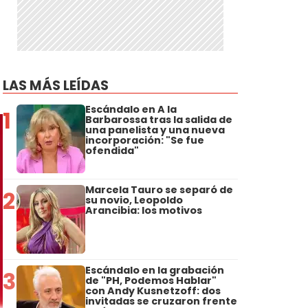
LAS MÁS LEÍDAS
Escándalo en A la
1
Barbarossa tras la salida de
una panelista y una nueva
incorporación: "Se fue
ofendida"
Marcela Tauro se separó de
2
su novio, Leopoldo
Arancibia: los motivos
Escándalo en la grabación
3
de "PH, Podemos Hablar"
con Andy Kusnetzoff: dos
invitadas se cruzaron frente