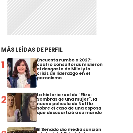
MÁS LEÍDAS DE PERFIL
Encuesta rumbo a 2027:
1
cuatro consultoras midieron
el desgaste de Milei y la
crisis de liderazgo en el
peronismo
La historia real de "Elize:
2
Sombras de una mujer", la
nueva película de Netflix
sobre el caso de una esposa
que descuartizó a su marido
El Senado dio media sanción