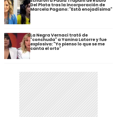
Echaron a Paula Trapani de Radio
Del Plata tras la incorporación de
Marcela Pagano: "Está enojadísima"
La Negra Vernaci trató de
"conchuda" a Yanina Latorre y fue
explosiva: "Yo pienso lo que se me
canta el orto"