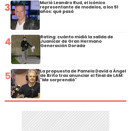
Murió Leandro Rud, el icónico
3
representante de modelos, a los 51
años: qué pasó
Rating: cuánto midió la salida de
4
Juanicar de Gran Hermano
Generación Dorada
La propuesta de Pamela David a Ángel
5
de Brito tras anunciar el final de LAM:
"Me sorprendió"