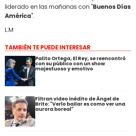
liderado en las mañanas con "
Buenos Días
América
".
L.M
TAMBIÉN TE PUEDE INTERESAR
Palito Ortega, El Rey, se reencontró
con su público con un show
majestuoso y emotivo
Filtran video inédito de Ángel de
Brito: "Verlo bailar es como ver una
aurora boreal"