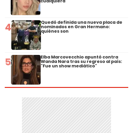
cualquiera"
Quedó definida una nueva placa de
4
nominados en Gran Hermano:
quiénes son
Elba Marcovecchio apuntó contra
5
Wanda Nara tras su regreso al país:
"Fue un show mediático"