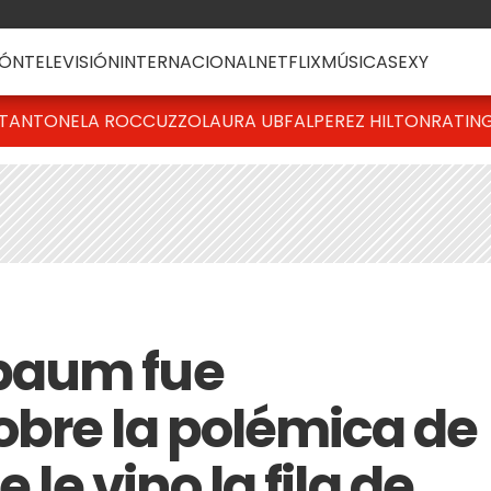
ÓN
TELEVISIÓN
INTERNACIONAL
NETFLIX
MÚSICA
SEXY
T
ANTONELA ROCCUZZO
LAURA UBFAL
PEREZ HILTON
RATIN
baum fue
bre la polémica de
 le vino la fila de