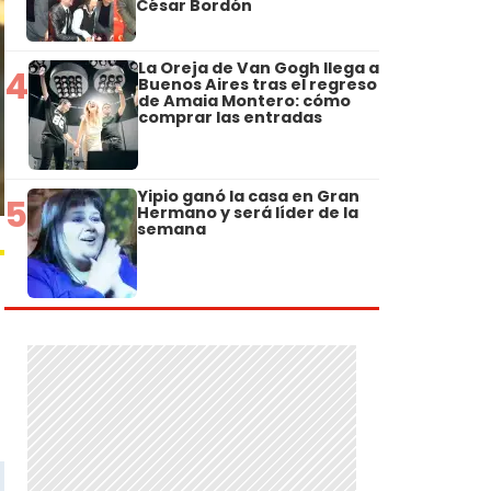
César Bordón
La Oreja de Van Gogh llega a
4
Buenos Aires tras el regreso
de Amaia Montero: cómo
comprar las entradas
Yipio ganó la casa en Gran
5
Hermano y será líder de la
semana