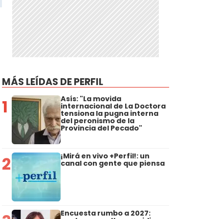
MÁS LEÍDAS DE PERFIL
Asís: "La movida
1
internacional de La Doctora
tensiona la pugna interna
del peronismo de la
Provincia del Pecado"
¡Mirá en vivo +Perfil!: un
2
canal con gente que piensa
Encuesta rumbo a 2027: