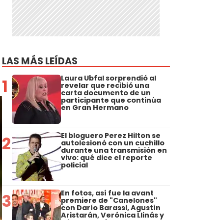
LAS MÁS LEÍDAS
Laura Ubfal sorprendió al
1
revelar que recibió una
carta documento de un
participante que continúa
en Gran Hermano
El bloguero Perez Hilton se
2
autolesionó con un cuchillo
durante una transmisión en
vivo: qué dice el reporte
policial
En fotos, así fue la avant
3
premiere de "Canelones"
con Darío Barassi, Agustín
Aristarán, Verónica Llinás y