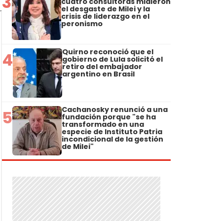
3
cuatro consultoras midieron
el desgaste de Milei y la
crisis de liderazgo en el
peronismo
Quirno reconoció que el
4
gobierno de Lula solicitó el
retiro del embajador
argentino en Brasil
Cachanosky renunció a una
5
fundación porque "se ha
transformado en una
especie de Instituto Patria
incondicional de la gestión
de Milei"