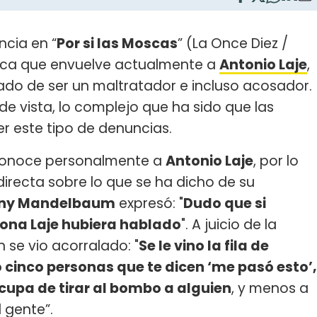
ncia en “
Por si las Moscas
” (La Once Diez /
mica que envuelve actualmente a
Antonio Laje
,
ado de ser un maltratador e incluso acosador.
 de vista, lo complejo que ha sido que las
r este tipo de denuncias.
conoce personalmente a
Antonio Laje
, por lo
directa sobre lo que se ha dicho de su
ny Mandelbaum
expresó: "
Dudo que si
ona Laje hubiera hablado
". A juicio de la
n se vio acorralado: "
Se le vino la fila de
 cinco personas que te dicen ‘me pasó esto’,
cupa de tirar al bombo a alguien
, y menos a
 gente”.