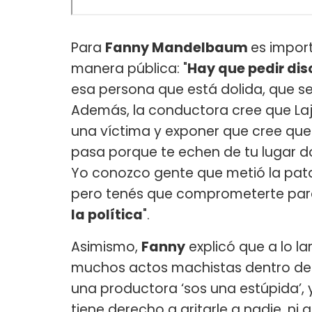
Para
Fanny Mandelbaum
es impor
manera pública: "
Hay que pedir dis
esa persona que está dolida, que se
Además, la conductora cree que Laj
una víctima y exponer que cree que 
pasa porque te echen de tu lugar d
Yo conozco gente que metió la pata 
pero tenés que comprometerte para
la política
".
Asimismo,
Fanny
explicó que a lo l
muchos actos machistas dentro del 
una productora ‘sos una estúpida’
tiene derecho a gritarle a nadie, ni 