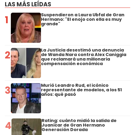
LAS MÁS LEÍDAS
Suspendieron a Laura Ubfal de Gran
1
Hermano: "El enojo con ella es muy
grande"
La Justicia desestimó una denuncia
2
de Wanda Nara contra Alex Caniggia
que reclamará una millonaria
compensación económica
Murió Leandro Rud, el icónico
3
representante de modelos, a los 51
años: qué pasó
Rating: cuánto midió la salida de
4
Juanicar de Gran Hermano
Generación Dorada