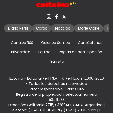
Diario Perfil
Caras
Noticias
Marie Claire
Fo
Canales RSS
Quienes Somos
Contáctenos
Privacidad
Equipo
Reglas de participación
Tránsito
Exitoina - Editorial Perfil S.A.
| © Perfil.com 2006-2026
- Todos los derechos reservados.
Editor responsable: Carlos Piro.
Registro de la propiedad intelectual número
5346433
Dirección:
California 2715
,
C1289ABI
,
CABA, Argentina
|
Teléfono:
(+5411) 7091-4921
/
(+5411) 7091-4922
| E-