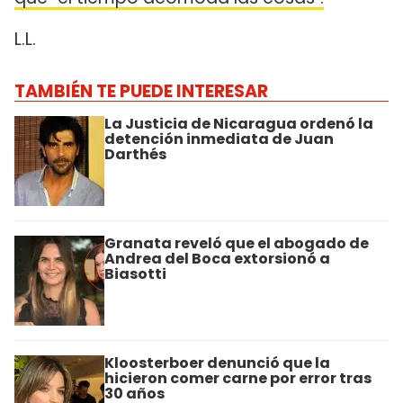
L.L.
TAMBIÉN TE PUEDE INTERESAR
La Justicia de Nicaragua ordenó la
detención inmediata de Juan
Darthés
Granata reveló que el abogado de
Andrea del Boca extorsionó a
Biasotti
Kloosterboer denunció que la
hicieron comer carne por error tras
30 años