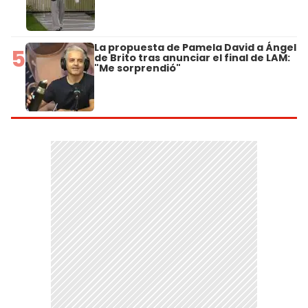
La propuesta de Pamela David a Ángel
5
de Brito tras anunciar el final de LAM:
"Me sorprendió"