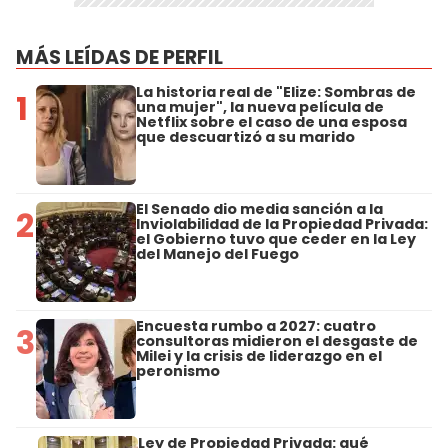
MÁS LEÍDAS DE PERFIL
La historia real de "Elize: Sombras de
1
una mujer", la nueva película de
Netflix sobre el caso de una esposa
que descuartizó a su marido
El Senado dio media sanción a la
2
Inviolabilidad de la Propiedad Privada:
el Gobierno tuvo que ceder en la Ley
del Manejo del Fuego
Encuesta rumbo a 2027: cuatro
3
consultoras midieron el desgaste de
Milei y la crisis de liderazgo en el
peronismo
Ley de Propiedad Privada: qué