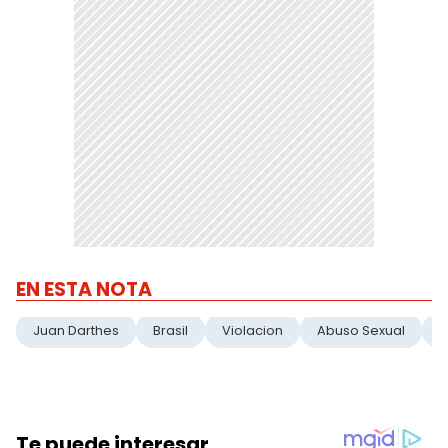
EN ESTA NOTA
Juan Darthes
Brasil
Violacion
Abuso Sexual
#