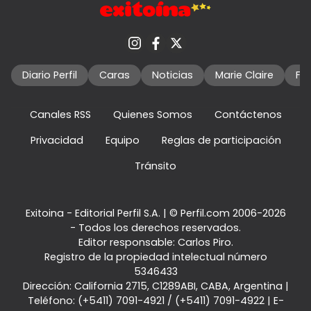
Diario Perfil
Caras
Noticias
Marie Claire
Fo
Canales RSS
Quienes Somos
Contáctenos
Privacidad
Equipo
Reglas de participación
Tránsito
Exitoina - Editorial Perfil S.A.
| © Perfil.com 2006-2026
- Todos los derechos reservados.
Editor responsable: Carlos Piro.
Registro de la propiedad intelectual número
5346433
Dirección:
California 2715
,
C1289ABI
,
CABA, Argentina
|
Teléfono:
(+5411) 7091-4921
/
(+5411) 7091-4922
| E-