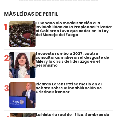
MÁS LEÍDAS DE PERFIL
El Senado dio media sanción a la
1
Inviolabilidad de la Propiedad Privada:
el Gobierno tuvo que ceder en la Ley
del Manejo del Fuego
Encuesta rumbo a 2027: cuatro
2
consultoras midieron el desgaste de
Milei y la crisis de liderazgo en el
peronismo
Ricardo Lorenzetti se metió en el
3
debate sobre la inhabilitación de
Cristina Kirchner
La historia real de "Elize: Sombras de