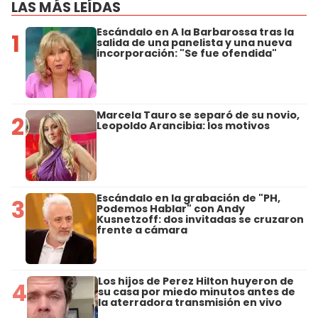
LAS MÁS LEÍDAS
Escándalo en A la Barbarossa tras la
1
salida de una panelista y una nueva
incorporación: "Se fue ofendida"
Marcela Tauro se separó de su novio,
2
Leopoldo Arancibia: los motivos
Escándalo en la grabación de "PH,
3
Podemos Hablar" con Andy
Kusnetzoff: dos invitadas se cruzaron
frente a cámara
Los hijos de Perez Hilton huyeron de
4
su casa por miedo minutos antes de
la aterradora transmisión en vivo