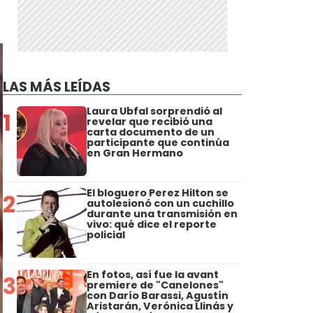
LAS MÁS LEÍDAS
Laura Ubfal sorprendió al
1
revelar que recibió una
carta documento de un
participante que continúa
en Gran Hermano
El bloguero Perez Hilton se
2
autolesionó con un cuchillo
durante una transmisión en
vivo: qué dice el reporte
policial
En fotos, así fue la avant
3
premiere de "Canelones"
con Darío Barassi, Agustín
Aristarán, Verónica Llinás y