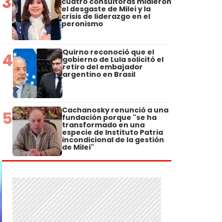
3
cuatro consultoras midieron
el desgaste de Milei y la
crisis de liderazgo en el
peronismo
Quirno reconoció que el
4
gobierno de Lula solicitó el
retiro del embajador
argentino en Brasil
Cachanosky renunció a una
5
fundación porque "se ha
transformado en una
especie de Instituto Patria
incondicional de la gestión
de Milei"