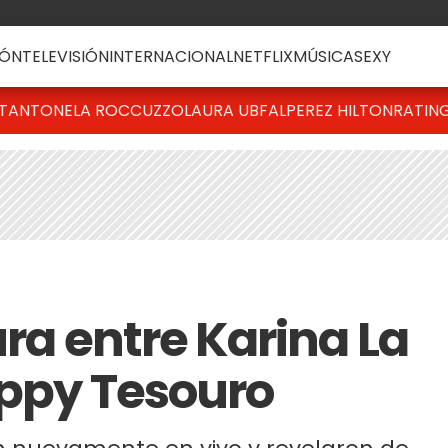
ÓN
TELEVISIÓN
INTERNACIONAL
NETFLIX
MÚSICA
SEXY
T
ANTONELA ROCCUZZO
LAURA UBFAL
PEREZ HILTON
RATIN
ura entre Karina La
oppy Tesouro