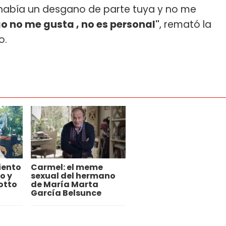
 había un desgano de parte tuya y no me
go no me gusta , no es personal"
, remató la
o.
iento
Carmel: el meme
o y
sexual del hermano
otto
de María Marta
García Belsunce