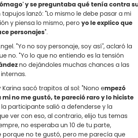
tómago' y se preguntaba qué tenía contra s
n tapujos lanzó: "Lo mismo le debe pasar a mi
ón y piensa lo mismo, pero
yo le explico que
ace personajes
".
ngel. "Yo no soy personaje, soy así
"
, aclaró la
e no. "Yo lo que no entiendo es la tensión
nández
no dejándoles muchas chances a las
 internas.
 Karina sacó trapitos al sol: "Nono e
mpezó
mi no me gustó, te pareció raro y lo hiciste
 la participante salió a defenderse y la
ue ver con eso, al contrario, elijo tus temas
iempre, no esperaba un 10 de tu parte,
 porque no te gustó, pero me parecía que