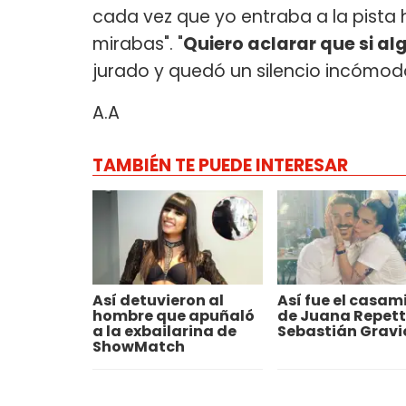
cada vez que yo entraba a la pista
mirabas". "
Quiero aclarar que si al
jurado y quedó un silencio incómod
A.A
TAMBIÉN TE PUEDE INTERESAR
Así detuvieron al
Así fue el casam
hombre que apuñaló
de Juana Repett
a la exbailarina de
Sebastián Gravi
ShowMatch