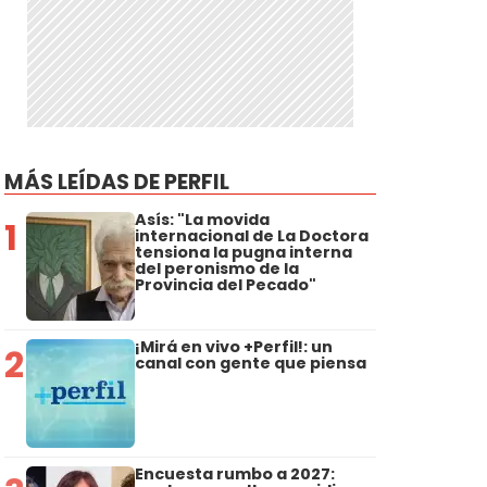
MÁS LEÍDAS DE PERFIL
Asís: "La movida
1
internacional de La Doctora
tensiona la pugna interna
del peronismo de la
Provincia del Pecado"
¡Mirá en vivo +Perfil!: un
2
canal con gente que piensa
Encuesta rumbo a 2027: