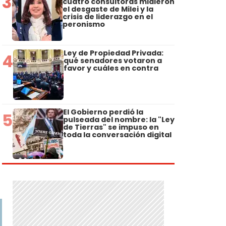
3
cuatro consultoras midieron
el desgaste de Milei y la
crisis de liderazgo en el
peronismo
Ley de Propiedad Privada:
4
qué senadores votaron a
favor y cuáles en contra
El Gobierno perdió la
5
pulseada del nombre: la "Ley
de Tierras" se impuso en
toda la conversación digital