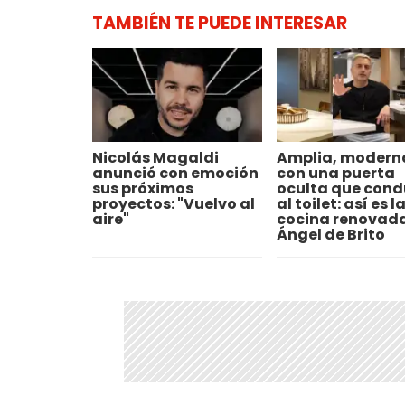
TAMBIÉN TE PUEDE INTERESAR
Nicolás Magaldi
Amplia, modern
anunció con emoción
con una puerta
sus próximos
oculta que cond
proyectos: "Vuelvo al
al toilet: así es l
aire"
cocina renovad
Ángel de Brito