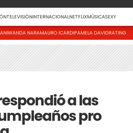
ÓN
TELEVISIÓN
INTERNACIONAL
NETFLIX
MÚSICA
SEXY
IANI
WANDA NARA
MAURO ICARDI
PAMELA DAVID
RATING
espondió a las
 cumpleaños pro
ja