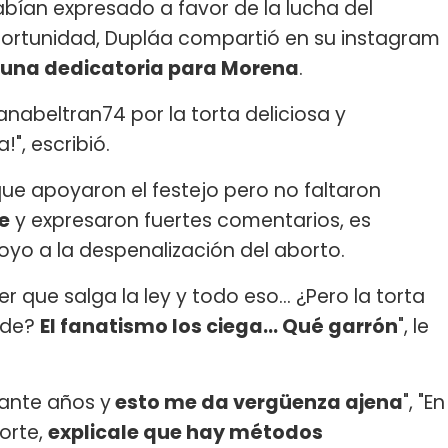
abían expresado a favor de la lucha del
portunidad, Dupláa compartió en su instagram
 a una dedicatoria para Morena
.
anabeltran74 por la torta deliciosa y
", escribió.
que apoyaron el festejo pero no faltaron
e
y expresaron fuertes comentarios, es
oyo a la despenalización del aborto.
 que salga la ley y todo eso… ¿Pero la torta
rde?
El fanatismo los ciega… Qué garrón
", le
ante años y
esto me da vergüenza ajena
", "En
orte,
explicale que hay métodos