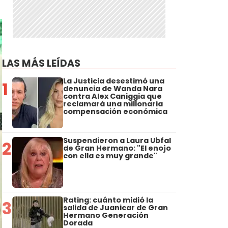
LAS MÁS LEÍDAS
La Justicia desestimó una
1
denuncia de Wanda Nara
contra Alex Caniggia que
reclamará una millonaria
compensación económica
Suspendieron a Laura Ubfal
2
de Gran Hermano: "El enojo
con ella es muy grande"
Rating: cuánto midió la
3
salida de Juanicar de Gran
Hermano Generación
Dorada