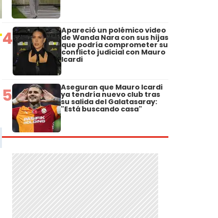
Apareció un polémico video
4
de Wanda Nara con sus hijas
que podría comprometer su
conflicto judicial con Mauro
Icardi
Aseguran que Mauro Icardi
5
ya tendría nuevo club tras
su salida del Galatasaray:
"Está buscando casa"