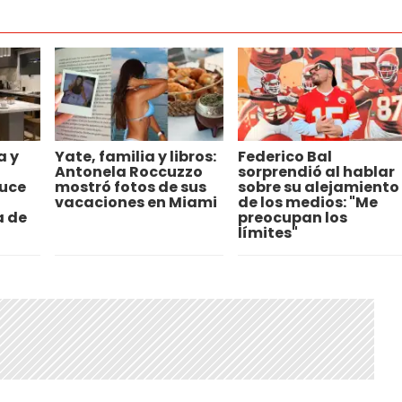
a y
Yate, familia y libros:
Federico Bal
Antonela Roccuzzo
sorprendió al hablar
uce
mostró fotos de sus
sobre su alejamiento
a
vacaciones en Miami
de los medios: "Me
a de
preocupan los
límites"