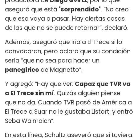
productora de
Diego Gvirtz
, por lo que
aseguró que está "
sorprendido
". “No creo
que eso vaya a pasar. Hay ciertas cosas
de las que no se puede retornar”, declaró.
Además, aseguró que iría a El Trece si lo
convocaran, pero aclaró que su condición
sería “que no sea para hacer un
panegírico
de Magnetto”.
Y agregó: “Hay que ver.
Capaz que TVR va
a El Trece sin mí
. Quizás alguien piense
que no da. Cuando TVR pasó de América a
El Trece a Suar no le gustaba Listorti y entró
Seba Wainraich”.
En esta línea, Schultz aseveró que si tuviera