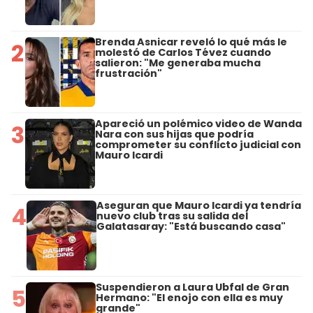
Brenda Asnicar reveló lo qué más le
2
molestó de Carlos Tévez cuando
salieron: "Me generaba mucha
frustración"
Apareció un polémico video de Wanda
3
Nara con sus hijas que podría
comprometer su conflicto judicial con
Mauro Icardi
Aseguran que Mauro Icardi ya tendría
4
nuevo club tras su salida del
Galatasaray: "Está buscando casa"
Suspendieron a Laura Ubfal de Gran
5
Hermano: "El enojo con ella es muy
grande"