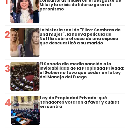
1
consultoras midieron el desgaste de
Milei y la crisis de liderazgo en el
peronismo
La historia real de "Elize: Sombras de
2
una mujer", la nueva película de
Netflix sobre el caso de una esposa
que descuartizó a su marido
El Senado dio media sanción a la
3
Inviolabilidad de la Propiedad Privada:
el Gobierno tuvo que ceder en la Ley
del Manejo del Fuego
Ley de Propiedad Privada: qué
4
senadores votaron a favor y cuáles
en contra