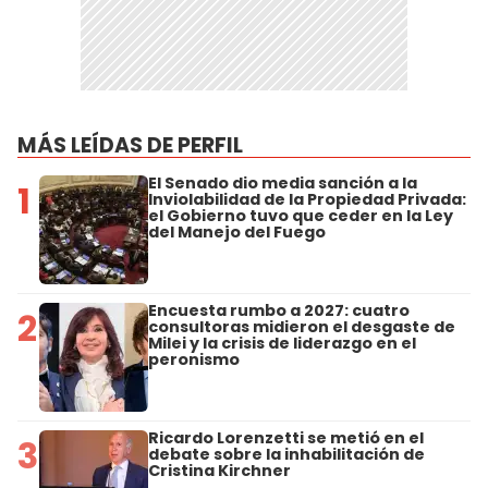
MÁS LEÍDAS DE PERFIL
El Senado dio media sanción a la
1
Inviolabilidad de la Propiedad Privada:
el Gobierno tuvo que ceder en la Ley
del Manejo del Fuego
Encuesta rumbo a 2027: cuatro
2
consultoras midieron el desgaste de
Milei y la crisis de liderazgo en el
peronismo
Ricardo Lorenzetti se metió en el
3
debate sobre la inhabilitación de
Cristina Kirchner