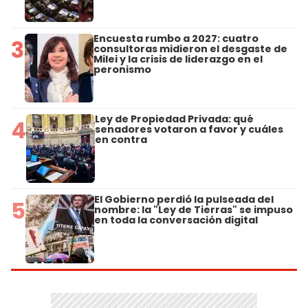
Encuesta rumbo a 2027: cuatro
3
consultoras midieron el desgaste de
Milei y la crisis de liderazgo en el
peronismo
Ley de Propiedad Privada: qué
4
senadores votaron a favor y cuáles
en contra
El Gobierno perdió la pulseada del
5
nombre: la "Ley de Tierras" se impuso
en toda la conversación digital