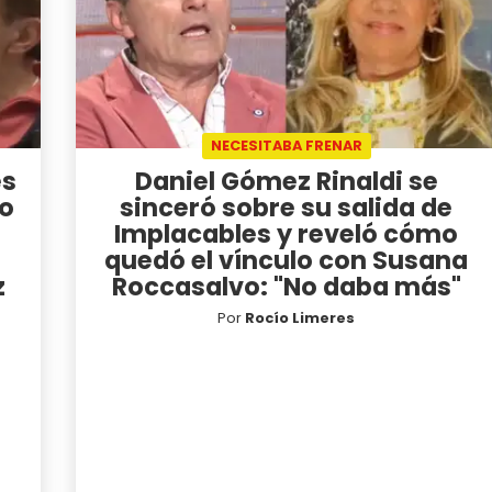
NECESITABA FRENAR
es
Daniel Gómez Rinaldi se
mo
sinceró sobre su salida de
Implacables y reveló cómo
quedó el vínculo con Susana
z
Roccasalvo: "No daba más"
Por
Rocío Limeres