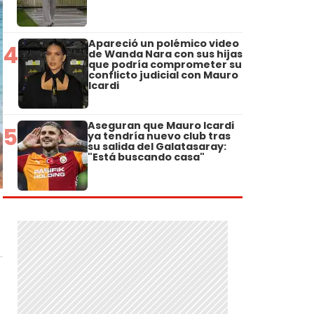
Apareció un polémico video
4
de Wanda Nara con sus hijas
que podría comprometer su
conflicto judicial con Mauro
Icardi
Aseguran que Mauro Icardi
5
ya tendría nuevo club tras
su salida del Galatasaray:
"Está buscando casa"