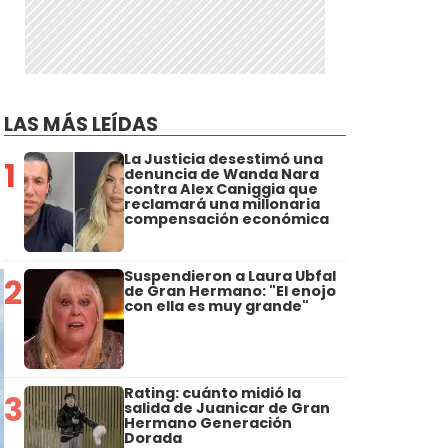
LAS MÁS LEÍDAS
La Justicia desestimó una
1
denuncia de Wanda Nara
contra Alex Caniggia que
reclamará una millonaria
compensación económica
Suspendieron a Laura Ubfal
2
de Gran Hermano: "El enojo
con ella es muy grande"
Rating: cuánto midió la
3
salida de Juanicar de Gran
Hermano Generación
Dorada