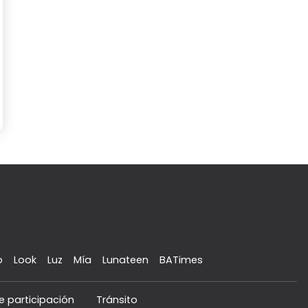
o
Look
Luz
Mía
Lunateen
BATimes
e participación
Tránsito