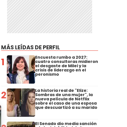
MÁS LEÍDAS DE PERFIL
Encuesta rumbo a 2027:
1
cuatro consultoras midieron
el desgaste de Milei y la
crisis de liderazgo en el
peronismo
La historia real de "Elize:
2
Sombras de una mujer", la
nueva película de Netflix
sobre el caso de una esposa
que descuartizó a su marido
El Senado dio media sanción