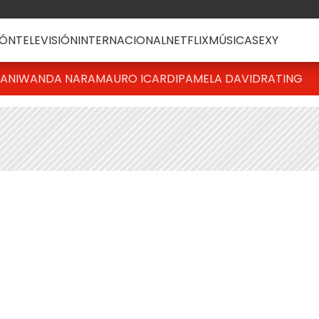
ÓN
TELEVISIÓN
INTERNACIONAL
NETFLIX
MÚSICA
SEXY
IANI
WANDA NARA
MAURO ICARDI
PAMELA DAVID
RATING