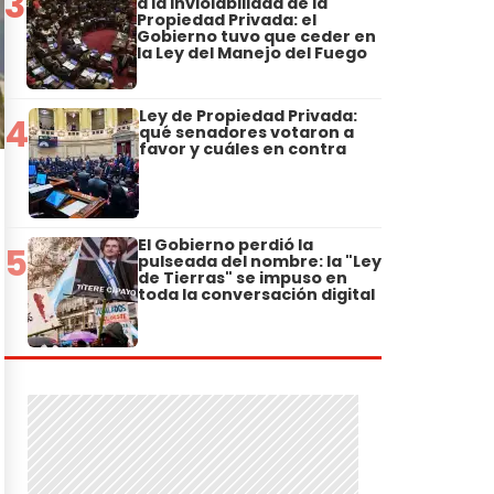
3
a la Inviolabilidad de la
Propiedad Privada: el
Gobierno tuvo que ceder en
la Ley del Manejo del Fuego
Ley de Propiedad Privada:
4
qué senadores votaron a
favor y cuáles en contra
El Gobierno perdió la
5
pulseada del nombre: la "Ley
de Tierras" se impuso en
toda la conversación digital