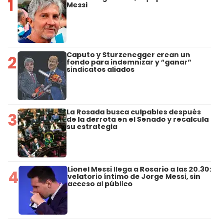
1
Messi
Caputo y Sturzenegger crean un
2
fondo para indemnizar y “ganar”
sindicatos aliados
La Rosada busca culpables después
3
de la derrota en el Senado y recalcula
su estrategia
Lionel Messi llega a Rosario a las 20.30:
4
velatorio íntimo de Jorge Messi, sin
acceso al público