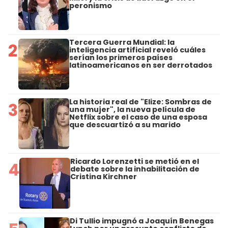
peronismo
Tercera Guerra Mundial: la
2
inteligencia artificial reveló cuáles
serían los primeros países
latinoamericanos en ser derrotados
La historia real de "Elize: Sombras de
3
una mujer", la nueva película de
Netflix sobre el caso de una esposa
que descuartizó a su marido
Ricardo Lorenzetti se metió en el
4
debate sobre la inhabilitación de
Cristina Kirchner
Di Tullio impugnó a Joaquín Benegas