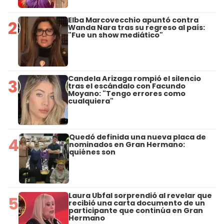
Elba Marcovecchio apuntó contra
2
Wanda Nara tras su regreso al país:
"Fue un show mediático"
Candela Arizaga rompió el silencio
3
tras el escándalo con Facundo
Moyano: "Tengo errores como
cualquiera"
Quedó definida una nueva placa de
4
nominados en Gran Hermano:
quiénes son
Laura Ubfal sorprendió al revelar que
5
recibió una carta documento de un
participante que continúa en Gran
Hermano