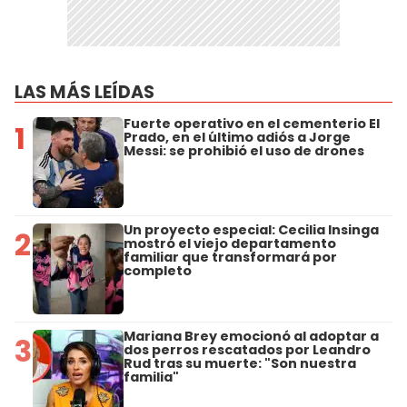
LAS MÁS LEÍDAS
Fuerte operativo en el cementerio El
1
Prado, en el último adiós a Jorge
Messi: se prohibió el uso de drones
Un proyecto especial: Cecilia Insinga
2
mostró el viejo departamento
familiar que transformará por
completo
Mariana Brey emocionó al adoptar a
3
dos perros rescatados por Leandro
Rud tras su muerte: "Son nuestra
familia"