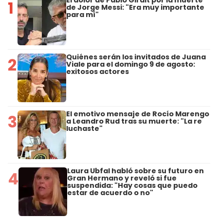
El dolor de Pablo Giralt por la muerte
1
de Jorge Messi: "Era muy importante
para mí"
Quiénes serán los invitados de Juana
2
Viale para el domingo 9 de agosto:
exitosos actores
El emotivo mensaje de Rocío Marengo
3
a Leandro Rud tras su muerte: "La re
luchaste"
Laura Ubfal habló sobre su futuro en
4
Gran Hermano y reveló si fue
suspendida: "Hay cosas que puedo
estar de acuerdo o no"