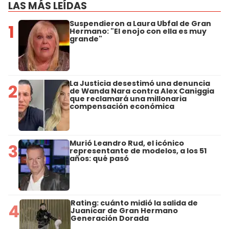
LAS MÁS LEÍDAS
Suspendieron a Laura Ubfal de Gran
1
Hermano: "El enojo con ella es muy
grande"
La Justicia desestimó una denuncia
2
de Wanda Nara contra Alex Caniggia
que reclamará una millonaria
compensación económica
Murió Leandro Rud, el icónico
3
representante de modelos, a los 51
años: qué pasó
Rating: cuánto midió la salida de
4
Juanicar de Gran Hermano
Generación Dorada