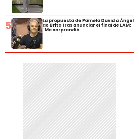
La propuesta de Pamela David a Ángel
5
de Brito tras anunciar el final de LAM:
"Me sorprendió"