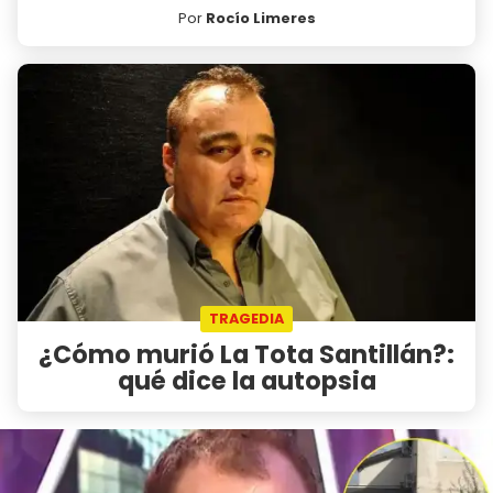
Por
Rocío Limeres
TRAGEDIA
¿Cómo murió La Tota Santillán?:
qué dice la autopsia