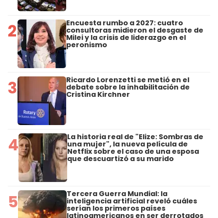
Encuesta rumbo a 2027: cuatro
2
consultoras midieron el desgaste de
Milei y la crisis de liderazgo en el
peronismo
Ricardo Lorenzetti se metió en el
3
debate sobre la inhabilitación de
Cristina Kirchner
La historia real de "Elize: Sombras de
4
una mujer", la nueva película de
Netflix sobre el caso de una esposa
que descuartizó a su marido
Tercera Guerra Mundial: la
5
inteligencia artificial reveló cuáles
serían los primeros países
latinoamericanos en ser derrotados