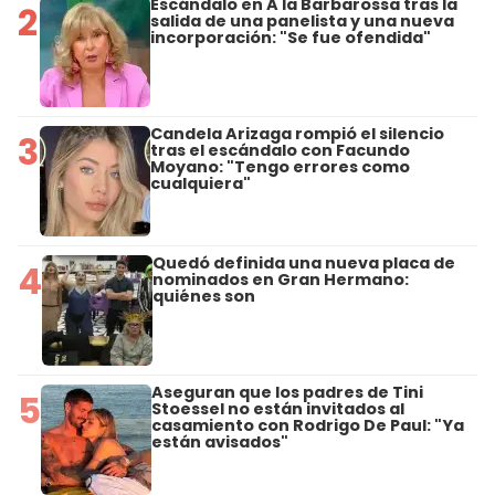
Escándalo en A la Barbarossa tras la
2
salida de una panelista y una nueva
incorporación: "Se fue ofendida"
Candela Arizaga rompió el silencio
3
tras el escándalo con Facundo
Moyano: "Tengo errores como
cualquiera"
Quedó definida una nueva placa de
4
nominados en Gran Hermano:
quiénes son
Aseguran que los padres de Tini
5
Stoessel no están invitados al
casamiento con Rodrigo De Paul: "Ya
están avisados"